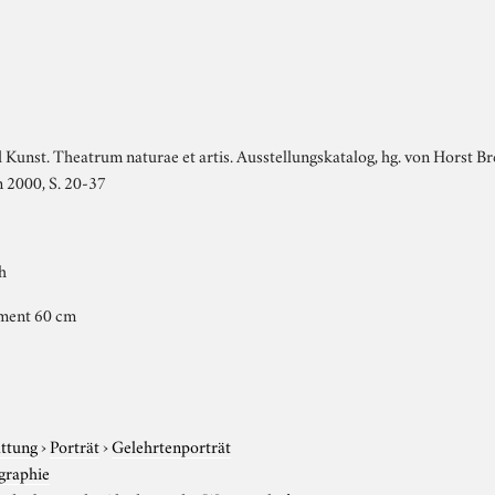
 Kunst. Theatrum naturae et artis. Ausstellungskatalog, hg. von Horst 
n 2000, S. 20-37
h
ament 60 cm
attung
›
Porträt
›
Gelehrtenporträt
graphie