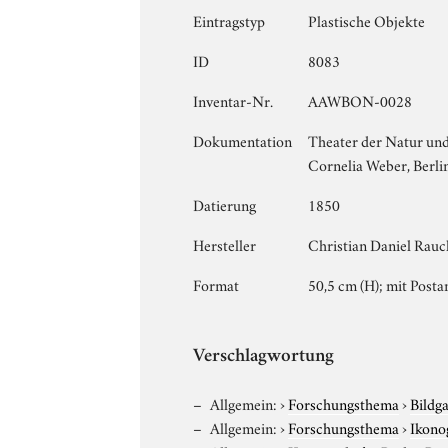
Eintragstyp
Plastische Objekte
ID
8083
Inventar-Nr.
AAWBON-0028
Dokumentation
Theater der Natur und
Cornelia Weber, Berli
Datierung
1850
Hersteller
Christian Daniel Rauc
Format
50,5 cm (H); mit Post
Verschlagwortung
Allgemein:
›
Forschungsthema
›
Bildg
Allgemein:
›
Forschungsthema
›
Ikono