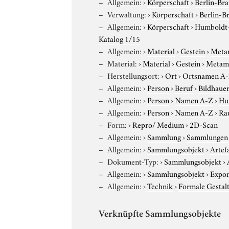
Allgemein:
›
Körperschaft
›
Berlin-Br
Verwaltung:
›
Körperschaft
›
Berlin-B
Allgemein:
›
Körperschaft
›
Humboldt-U
Katalog 1/15
Allgemein:
›
Material
›
Gestein
›
Meta
Material:
›
Material
›
Gestein
›
Metamo
Herstellungsort:
›
Ort
›
Ortsnamen A
Allgemein:
›
Person
›
Beruf
›
Bildhaue
Allgemein:
›
Person
›
Namen A-Z
›
Hu
Allgemein:
›
Person
›
Namen A-Z
›
Rau
Form:
›
Repro/ Medium
›
2D-Scan
Allgemein:
›
Sammlung
›
Sammlungen 
Allgemein:
›
Sammlungsobjekt
›
Artef
Dokument-Typ:
›
Sammlungsobjekt
›
Allgemein:
›
Sammlungsobjekt
›
Expo
Allgemein:
›
Technik
›
Formale Gestal
Verknüpfte Sammlungsobjekte