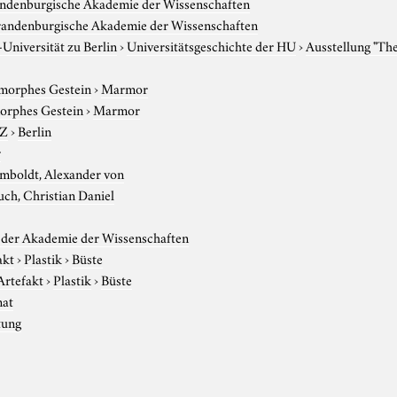
andenburgische Akademie der Wissenschaften
randenburgische Akademie der Wissenschaften
niversität zu Berlin
›
Universitätsgeschichte der HU
›
Ausstellung "Th
morphes Gestein
›
Marmor
rphes Gestein
›
Marmor
-Z
›
Berlin
r
mboldt, Alexander von
ch, Christian Daniel
der Akademie der Wissenschaften
akt
›
Plastik
›
Büste
Artefakt
›
Plastik
›
Büste
nat
tung