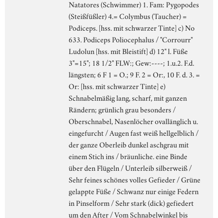
Natatores (Schwimmer) 1. Fam: Pygopodes
(Steißfüßler) 4.= Colymbus (Taucher) =
Podiceps. [hss. mit schwarzer Tinte] c) No
633. Podiceps Poliocephalus / "Corrourr"
Ludolun [hss. mit Bleistift] d) 12" l. Füße
3"=15"; 18 1/2" FLW:; Gew:----; 1.u.2. F.d.
längsten; 6 F 1 = O.; 9 F. 2 = Or:, 10 F. d. 3. =
Or: [hss. mit schwarzer Tinte] e)
Schnabelmäßig lang, scharf, mit ganzen
Rändern; grünlich grau besonders /
Oberschnabel, Nasenlöcher ovallänglich u.
eingefurcht / Augen fast weiß hellgelblich /
der ganze Oberleib dunkel aschgrau mit
einem Stich ins / bräunliche. eine Binde
über den Flügeln / Unterleib silberweiß /
Sehr feines schönes volles Gefieder / Grüne
gelappte Füße / Schwanz nur einige Federn
in Pinselform / Sehr stark (dick) gefiedert
um den After / Vom Schnabelwinkel bis