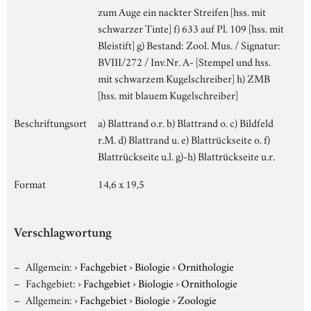
zum Auge ein nackter Streifen [hss. mit
schwarzer Tinte] f) 633 auf Pl. 109 [hss. mit
Bleistift] g) Bestand: Zool. Mus. / Signatur:
BVIII/272 / Inv.Nr. A- [Stempel und hss.
mit schwarzem Kugelschreiber] h) ZMB
[hss. mit blauem Kugelschreiber]
Beschriftungsort
a) Blattrand o.r. b) Blattrand o. c) Bildfeld
r.M. d) Blattrand u. e) Blattrückseite o. f)
Blattrückseite u.l. g)-h) Blattrückseite u.r.
Format
14,6 x 19,5
Verschlagwortung
Allgemein:
›
Fachgebiet
›
Biologie
›
Ornithologie
Fachgebiet:
›
Fachgebiet
›
Biologie
›
Ornithologie
Allgemein:
›
Fachgebiet
›
Biologie
›
Zoologie