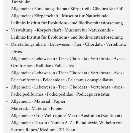
Tierstudie
Allgemein:
›
Forschungsthema
›
Körperteil
›
Gliedmaße
›
Fuß
Allgemein:
›
Körperschaft
›
Museum für Naturkunde -
Leibniz-Institut für Evolutions- und Biodiversitätsforschung
Verwaltung:
›
Körperschaft
›
Museum für Naturkunde -
Leibniz-Institut für Evolutions- und Biodiversitätsforschung
Darstellungsinhalt:
›
Lebewesen
›
Tier
›
Chordata
›
Vertebrata
›
Aves
Allgemein:
›
Lebewesen
›
Tier
›
Chordata
›
Vertebrata
›
Aves
›
Gruiformes
›
Rallidae
›
Fulica atra
Allgemein:
›
Lebewesen
›
Tier
›
Chordata
›
Vertebrata
›
Aves
›
Pelecaniformes
›
Pelecanidae
›
Pelecanus conspicillatus
Allgemein:
›
Lebewesen
›
Tier
›
Chordata
›
Vertebrata
›
Aves
›
Podicipediformes
›
Podicipedidae
›
Podiceps cristatus
Allgemein:
›
Material
›
Papier
Material:
›
Material
›
Papier
Allgemein:
›
Ort
›
Weltregion/ Meer
›
Australien (Kontinent)
Allgemein:
›
Person
›
Namen A-Z
›
Blandowski, Wilhelm von
Form:
›
Repro/ Medium
›
2D-Scan