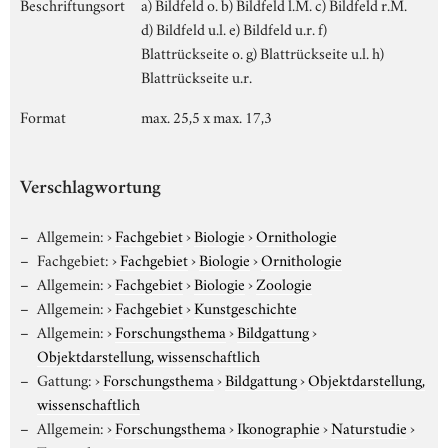
Beschriftungsort
a) Bildfeld o. b) Bildfeld l.M. c) Bildfeld r.M.
d) Bildfeld u.l. e) Bildfeld u.r. f)
Blattrückseite o. g) Blattrückseite u.l. h)
Blattrückseite u.r.
Format
max. 25,5 x max. 17,3
Verschlagwortung
Allgemein:
›
Fachgebiet
›
Biologie
›
Ornithologie
Fachgebiet:
›
Fachgebiet
›
Biologie
›
Ornithologie
Allgemein:
›
Fachgebiet
›
Biologie
›
Zoologie
Allgemein:
›
Fachgebiet
›
Kunstgeschichte
Allgemein:
›
Forschungsthema
›
Bildgattung
›
Objektdarstellung, wissenschaftlich
Gattung:
›
Forschungsthema
›
Bildgattung
›
Objektdarstellung,
wissenschaftlich
Allgemein:
›
Forschungsthema
›
Ikonographie
›
Naturstudie
›