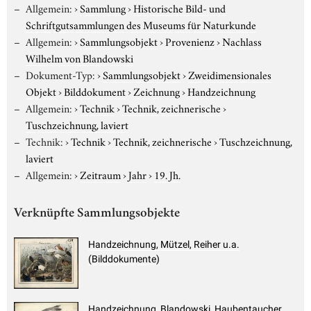
Allgemein:
›
Sammlung
›
Historische Bild- und
Schriftgutsammlungen des Museums für Naturkunde
Allgemein:
›
Sammlungsobjekt
›
Provenienz
›
Nachlass
Wilhelm von Blandowski
Dokument-Typ:
›
Sammlungsobjekt
›
Zweidimensionales
Objekt
›
Bilddokument
›
Zeichnung
›
Handzeichnung
Allgemein:
›
Technik
›
Technik, zeichnerische
›
Tuschzeichnung, laviert
Technik:
›
Technik
›
Technik, zeichnerische
›
Tuschzeichnung,
laviert
Allgemein:
›
Zeitraum
›
Jahr
›
19. Jh.
Verknüpfte Sammlungsobjekte
Handzeichnung, Mützel, Reiher u.a.
(Bilddokumente)
Handzeichnung, Blandowski, Haubentaucher