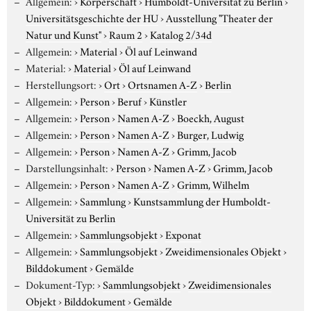
Allgemein:
›
Körperschaft
›
Humboldt-Universität zu Berlin
›
Universitätsgeschichte der HU
›
Ausstellung "Theater der
Natur und Kunst"
›
Raum 2
›
Katalog 2/34d
Allgemein:
›
Material
›
Öl auf Leinwand
Material:
›
Material
›
Öl auf Leinwand
Herstellungsort:
›
Ort
›
Ortsnamen A-Z
›
Berlin
Allgemein:
›
Person
›
Beruf
›
Künstler
Allgemein:
›
Person
›
Namen A-Z
›
Boeckh, August
Allgemein:
›
Person
›
Namen A-Z
›
Burger, Ludwig
Allgemein:
›
Person
›
Namen A-Z
›
Grimm, Jacob
Darstellungsinhalt:
›
Person
›
Namen A-Z
›
Grimm, Jacob
Allgemein:
›
Person
›
Namen A-Z
›
Grimm, Wilhelm
Allgemein:
›
Sammlung
›
Kunstsammlung der Humboldt-
Universität zu Berlin
Allgemein:
›
Sammlungsobjekt
›
Exponat
Allgemein:
›
Sammlungsobjekt
›
Zweidimensionales Objekt
›
Bilddokument
›
Gemälde
Dokument-Typ:
›
Sammlungsobjekt
›
Zweidimensionales
Objekt
›
Bilddokument
›
Gemälde