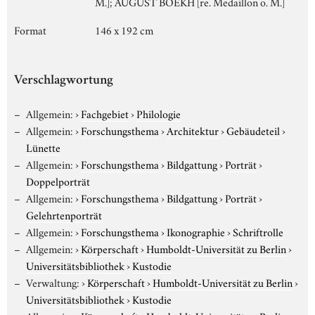
M.]; AUGUST BOEKH [re. Medaillon o. M.]
Format
146 x 192 cm
Verschlagwortung
Allgemein:
›
Fachgebiet
›
Philologie
Allgemein:
›
Forschungsthema
›
Architektur
›
Gebäudeteil
›
Lünette
Allgemein:
›
Forschungsthema
›
Bildgattung
›
Porträt
›
Doppelporträt
Allgemein:
›
Forschungsthema
›
Bildgattung
›
Porträt
›
Gelehrtenporträt
Allgemein:
›
Forschungsthema
›
Ikonographie
›
Schriftrolle
Allgemein:
›
Körperschaft
›
Humboldt-Universität zu Berlin
›
Universitätsbibliothek
›
Kustodie
Verwaltung:
›
Körperschaft
›
Humboldt-Universität zu Berlin
›
Universitätsbibliothek
›
Kustodie