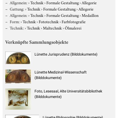
Allgemein:
›
Technik
›
Formale Gestaltung
›
Allegorie
Gattung:
›
Technik
›
Formale Gestaltung
›
Allegorie
Allgemein:
›
Technik
›
Formale Gestaltung
›
Medaillon
Form:
›
Technik
›
Fototechnik
›
Farbfotografie
Technik:
›
Technik
›
Maltechnik
›
Ölmalerei
Verknüpfte Sammlungsobjekte
Lünette Jurisprudenz (Bilddokumente)
Lünette Medizinal-Wissenschaft
(Bilddokumente)
Foto, Lesesaal, Alte Universitätsbibliothek
(Bilddokumente)
Lünette Philosophie (Bilddokumente)