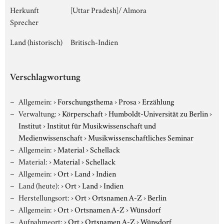
Herkunft
[Uttar Pradesh]/ Almora
Sprecher
Land (historisch)
Britisch-Indien
Verschlagwortung
Allgemein:
›
Forschungsthema
›
Prosa
›
Erzählung
Verwaltung:
›
Körperschaft
›
Humboldt-Universität zu Berlin
›
Institut
›
Institut für Musikwissenschaft und
Medienwissenschaft
›
Musikwissenschaftliches Seminar
Allgemein:
›
Material
›
Schellack
Material:
›
Material
›
Schellack
Allgemein:
›
Ort
›
Land
›
Indien
Land (heute):
›
Ort
›
Land
›
Indien
Herstellungsort:
›
Ort
›
Ortsnamen A-Z
›
Berlin
Allgemein:
›
Ort
›
Ortsnamen A-Z
›
Wünsdorf
Aufnahmeort:
›
Ort
›
Ortsnamen A-Z
›
Wünsdorf