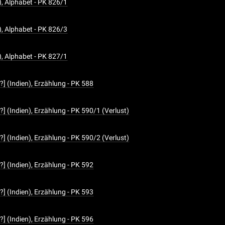
), Alphabet - PK 826/1
), Alphabet - PK 826/3
), Alphabet - PK 827/1
?] (Indien), Erzählung - PK 588
?] (Indien), Erzählung - PK 590/1 (Verlust)
?] (Indien), Erzählung - PK 590/2 (Verlust)
?] (Indien), Erzählung - PK 592
?] (Indien), Erzählung - PK 593
?] (Indien), Erzählung - PK 596