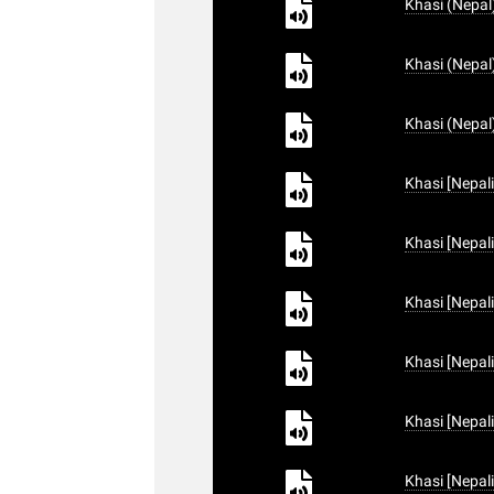
Khasi (Nepal
Khasi (Nepal
Khasi (Nepal
Khasi [Nepali
Khasi [Nepali
Khasi [Nepali
Khasi [Nepali
Khasi [Nepali
Khasi [Nepali