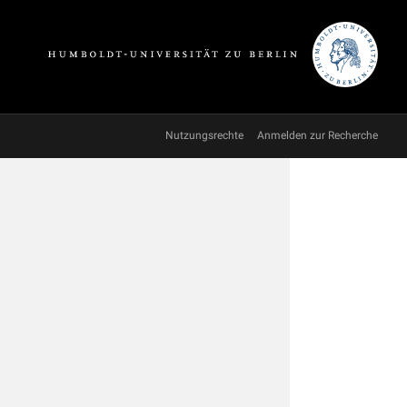
Nutzungsrechte
Anmelden zur Recherche