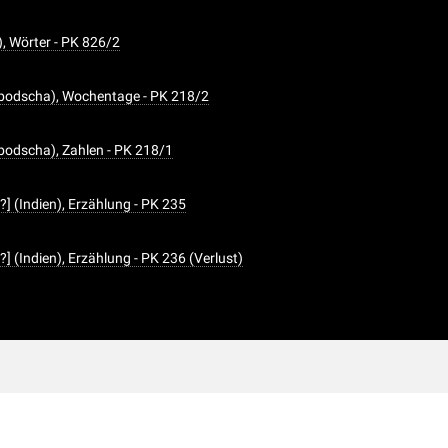
), Wörter - PK 826/2
odscha), Wochentage - PK 218/2
odscha), Zahlen - PK 218/1
?] (Indien), Erzählung - PK 235
?] (Indien), Erzählung - PK 236 (Verlust)