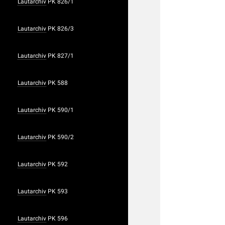
Lautarchiv
PK 826/1
Lautarchiv
PK 826/3
Lautarchiv
PK 827/1
Lautarchiv
PK 588
Lautarchiv
PK 590/1
Lautarchiv
PK 590/2
Lautarchiv
PK 592
Lautarchiv
PK 593
Lautarchiv
PK 596