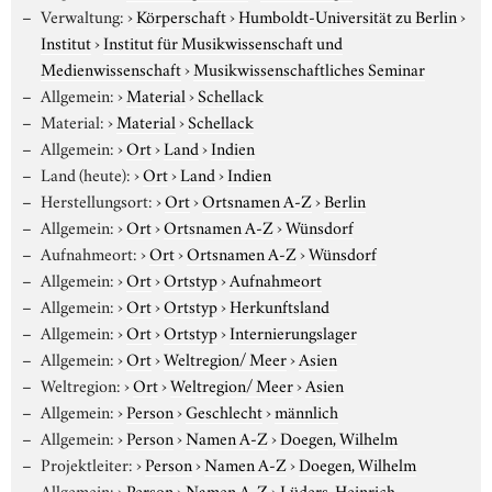
Verwaltung:
›
Körperschaft
›
Humboldt-Universität zu Berlin
›
Institut
›
Institut für Musikwissenschaft und
Medienwissenschaft
›
Musikwissenschaftliches Seminar
Allgemein:
›
Material
›
Schellack
Material:
›
Material
›
Schellack
Allgemein:
›
Ort
›
Land
›
Indien
Land (heute):
›
Ort
›
Land
›
Indien
Herstellungsort:
›
Ort
›
Ortsnamen A-Z
›
Berlin
Allgemein:
›
Ort
›
Ortsnamen A-Z
›
Wünsdorf
Aufnahmeort:
›
Ort
›
Ortsnamen A-Z
›
Wünsdorf
Allgemein:
›
Ort
›
Ortstyp
›
Aufnahmeort
Allgemein:
›
Ort
›
Ortstyp
›
Herkunftsland
Allgemein:
›
Ort
›
Ortstyp
›
Internierungslager
Allgemein:
›
Ort
›
Weltregion/ Meer
›
Asien
Weltregion:
›
Ort
›
Weltregion/ Meer
›
Asien
Allgemein:
›
Person
›
Geschlecht
›
männlich
Allgemein:
›
Person
›
Namen A-Z
›
Doegen, Wilhelm
Projektleiter:
›
Person
›
Namen A-Z
›
Doegen, Wilhelm
Allgemein:
›
Person
›
Namen A-Z
›
Lüders, Heinrich