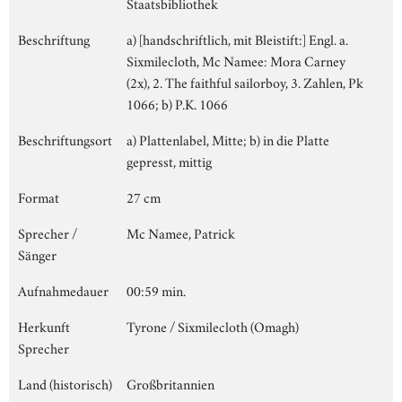
Staatsbibliothek
Beschriftung
a) [handschriftlich, mit Bleistift:] Engl. a.
Sixmilecloth, Mc Namee: Mora Carney
(2x), 2. The faithful sailorboy, 3. Zahlen, Pk
1066; b) P.K. 1066
Beschriftungsort
a) Plattenlabel, Mitte; b) in die Platte
gepresst, mittig
Format
27 cm
Sprecher /
Mc Namee, Patrick
Sänger
Aufnahmedauer
00:59 min.
Herkunft
Tyrone / Sixmilecloth (Omagh)
Sprecher
Land (historisch)
Großbritannien