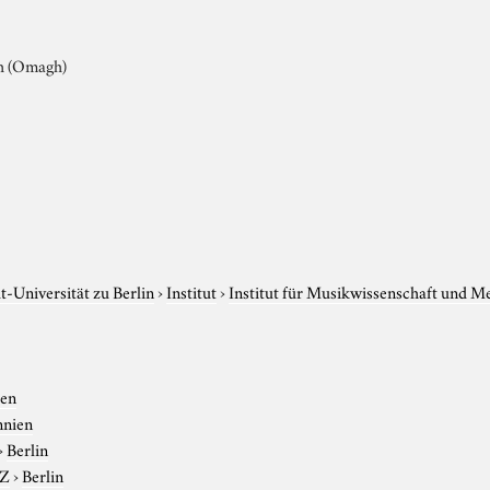
th (Omagh)
-Universität zu Berlin
›
Institut
›
Institut für Musikwissenschaft und M
ien
nnien
›
Berlin
-Z
›
Berlin