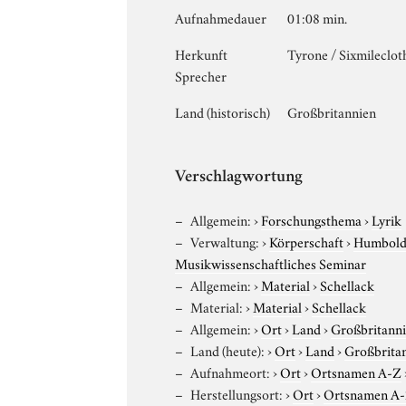
Aufnahmedauer
01:08 min.
Herkunft
Tyrone / Sixmileclo
Sprecher
Land (historisch)
Großbritannien
Verschlagwortung
Allgemein:
›
Forschungsthema
›
Lyrik
Verwaltung:
›
Körperschaft
›
Humboldt
Musikwissenschaftliches Seminar
Allgemein:
›
Material
›
Schellack
Material:
›
Material
›
Schellack
Allgemein:
›
Ort
›
Land
›
Großbritann
Land (heute):
›
Ort
›
Land
›
Großbrita
Aufnahmeort:
›
Ort
›
Ortsnamen A-Z
Herstellungsort:
›
Ort
›
Ortsnamen A