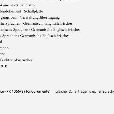
okument
›
Schallplatte
Tondokument
›
Schallplatte
gangsform
›
Verwaltungsübertragung
che Sprachen
›
Germanisch
›
Englisch, irisches
anische Sprachen
›
Germanisch
›
Englisch, irisches
e Sprachen
›
Germanisch
›
Englisch, irisches
al
mono
ono
Trichter, akustischer
1910
erse - PK 1066/3 (Tondokumente)
gleicher Schallträger; gleicher Sprec