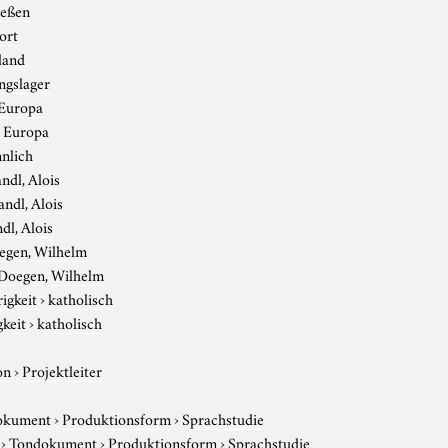
ießen
ort
land
ngslager
Europa
›
Europa
nlich
ndl, Alois
andl, Alois
dl, Alois
egen, Wilhelm
Doegen, Wilhelm
igkeit
›
katholisch
gkeit
›
katholisch
on
›
Projektleiter
okument
›
Produktionsform
›
Sprachstudie
›
Tondokument
›
Produktionsform
›
Sprachstudie