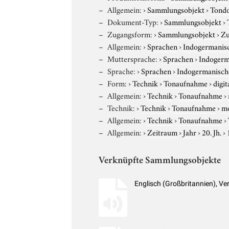
Allgemein:
›
Sammlungsobjekt
›
Tond
Dokument-Typ:
›
Sammlungsobjekt
›
Zugangsform:
›
Sammlungsobjekt
›
Zu
Allgemein:
›
Sprachen
›
Indogermanis
Muttersprache:
›
Sprachen
›
Indogerm
Sprache:
›
Sprachen
›
Indogermanisch
Form:
›
Technik
›
Tonaufnahme
›
digit
Allgemein:
›
Technik
›
Tonaufnahme
›
Technik:
›
Technik
›
Tonaufnahme
›
m
Allgemein:
›
Technik
›
Tonaufnahme
›
Allgemein:
›
Zeitraum
›
Jahr
›
20. Jh.
›
Verknüpfte Sammlungsobjekte
Englisch (Großbritannien), V