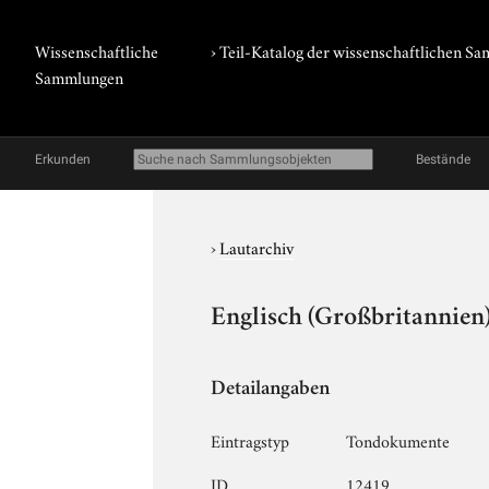
Wissenschaftliche
› Teil-Katalog der wissenschaftlichen 
Sammlungen
Erkunden
Bestände
›
Lautarchiv
Englisch (Großbritannien)
Detailangaben
Eintragstyp
Tondokumente
ID
12419