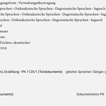
gangsform
›
Verwaltungsübertragung
Sprachen
›
Ostkaukasische Sprachen
›
Dagestanische Sprachen
›
Ingusch
che Sprachen
›
Ostkaukasische Sprachen
›
Dagestanische Sprachen
›
In
rachen
›
Ostkaukasische Sprachen
›
Dagestanische Sprachen
›
Ingusch
al
mono
ono
Trichter, akustischer
1910
on), Erzählung - PK 1125/1 (Tondokumente)
gleicher Sprecher/ Sänger; 
kumente)
Dokumentation PK