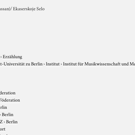
assan)/ Ekaserskoje Selo
›
Erzählung
-Universität zu Berlin
›
Institut
›
Institut für Musikwissenschaft und M
deration
Föderation
rlin
›
Berlin
-Z
›
Berlin
ort