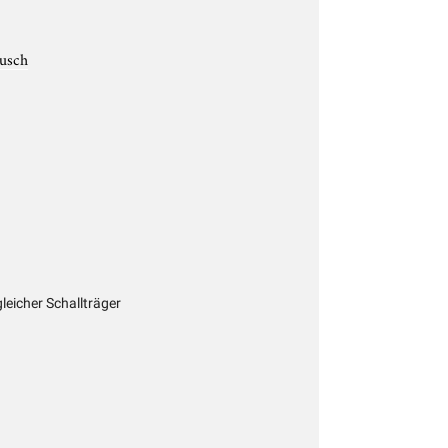
gusch
gleicher Schallträger