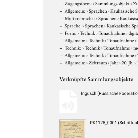
Zugangsform:
›
Sammlungsobjekt
›
Zu
Allgemein:
›
Sprachen
›
Kaukasische 
Muttersprache:
›
Sprachen
›
Kaukasis
Sprache:
›
Sprachen
›
Kaukasische Sp
Form:
›
Technik
›
Tonaufnahme
›
digit
Allgemein:
›
Technik
›
Tonaufnahme
›
Technik:
›
Technik
›
Tonaufnahme
›
m
Allgemein:
›
Technik
›
Tonaufnahme
›
Allgemein:
›
Zeitraum
›
Jahr
›
20. Jh.
›
Verknüpfte Sammlungsobjekte
Ingusch (Russische Föderati
PK1125_0001 (Schriftdo