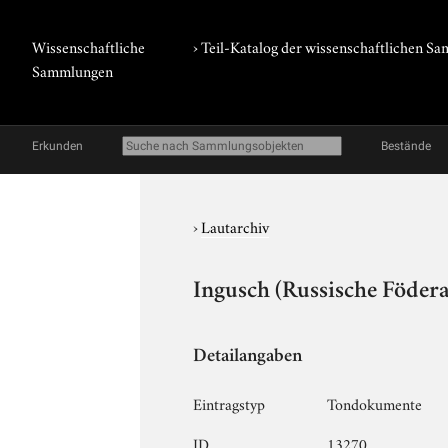
Wissenschaftliche
› Teil-Katalog der wissenschaftlichen 
Sammlungen
Erkunden
Bestände
›
Lautarchiv
Ingusch (Russische Födera
Detailangaben
Eintragstyp
Tondokumente
ID
13270