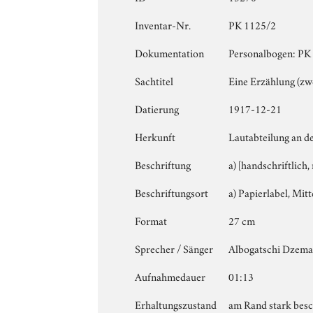
Inventar-Nr.
PK 1125/2
Dokumentation
Personalbogen: PK 1
Sachtitel
Eine Erzählung (zw
Datierung
1917-12-21
Herkunft
Lautabteilung an d
Beschriftung
a) [handschriftlich
Beschriftungsort
a) Papierlabel, Mitte
Format
27 cm
Sprecher / Sänger
Albogatschi Dzema
Aufnahmedauer
01:13
Erhaltungszustand
am Rand stark besch