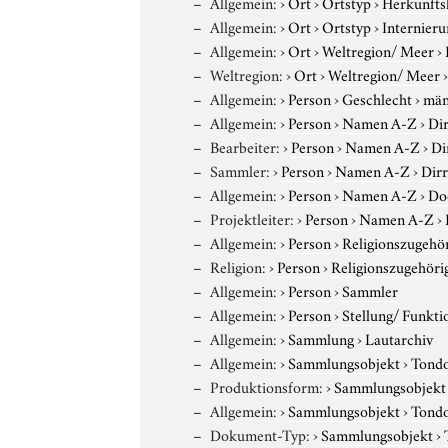
Allgemein:
›
Ort
›
Ortstyp
›
Herkunfts
Allgemein:
›
Ort
›
Ortstyp
›
Internieru
Allgemein:
›
Ort
›
Weltregion/ Meer
›
Weltregion:
›
Ort
›
Weltregion/ Meer
Allgemein:
›
Person
›
Geschlecht
›
män
Allgemein:
›
Person
›
Namen A-Z
›
Dir
Bearbeiter:
›
Person
›
Namen A-Z
›
Di
Sammler:
›
Person
›
Namen A-Z
›
Dirr
Allgemein:
›
Person
›
Namen A-Z
›
Do
Projektleiter:
›
Person
›
Namen A-Z
›
Allgemein:
›
Person
›
Religionszugehör
Religion:
›
Person
›
Religionszugehöri
Allgemein:
›
Person
›
Sammler
Allgemein:
›
Person
›
Stellung/ Funkti
Allgemein:
›
Sammlung
›
Lautarchiv
Allgemein:
›
Sammlungsobjekt
›
Tond
Produktionsform:
›
Sammlungsobjekt
Allgemein:
›
Sammlungsobjekt
›
Tond
Dokument-Typ:
›
Sammlungsobjekt
›