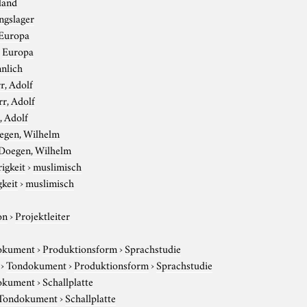
land
ngslager
Europa
›
Europa
nlich
r, Adolf
rr, Adolf
, Adolf
egen, Wilhelm
Doegen, Wilhelm
igkeit
›
muslimisch
gkeit
›
muslimisch
on
›
Projektleiter
okument
›
Produktionsform
›
Sprachstudie
›
Tondokument
›
Produktionsform
›
Sprachstudie
okument
›
Schallplatte
Tondokument
›
Schallplatte