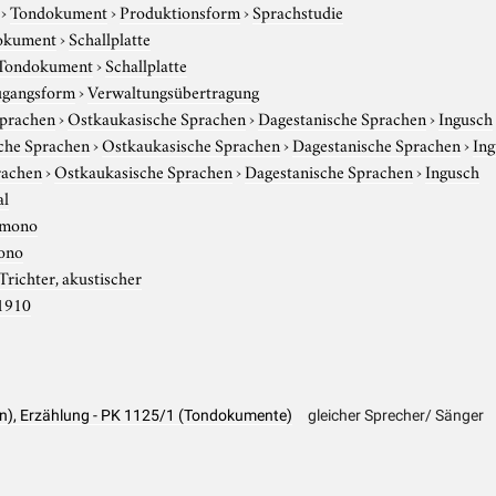
›
Tondokument
›
Produktionsform
›
Sprachstudie
okument
›
Schallplatte
Tondokument
›
Schallplatte
gangsform
›
Verwaltungsübertragung
Sprachen
›
Ostkaukasische Sprachen
›
Dagestanische Sprachen
›
Ingusch
che Sprachen
›
Ostkaukasische Sprachen
›
Dagestanische Sprachen
›
In
rachen
›
Ostkaukasische Sprachen
›
Dagestanische Sprachen
›
Ingusch
al
mono
ono
Trichter, akustischer
1910
on), Erzählung - PK 1125/1 (Tondokumente)
gleicher Sprecher/ Sänger