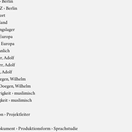
›
Berlin
-Z
›
Berlin
ort
land
ngslager
Europa
›
Europa
nlich
r, Adolf
rr, Adolf
, Adolf
egen, Wilhelm
Doegen, Wilhelm
igkeit
›
muslimisch
gkeit
›
muslimisch
on
›
Projektleiter
okument
›
Produktionsform
›
Sprachstudie