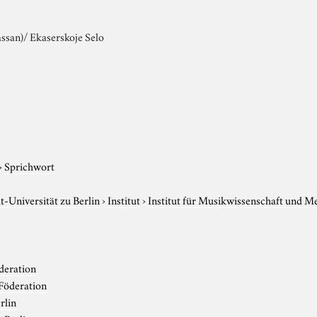
assan)/ Ekaserskoje Selo
›
Sprichwort
-Universität zu Berlin
›
Institut
›
Institut für Musikwissenschaft und M
deration
Föderation
rlin