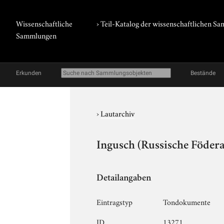
Wissenschaftliche
› Teil-Katalog der wissenschaftlichen 
Sammlungen
Erkunden
Bestände
›
Lautarchiv
Ingusch (Russische Födera
Detailangaben
Eintragstyp
Tondokumente
ID
13271