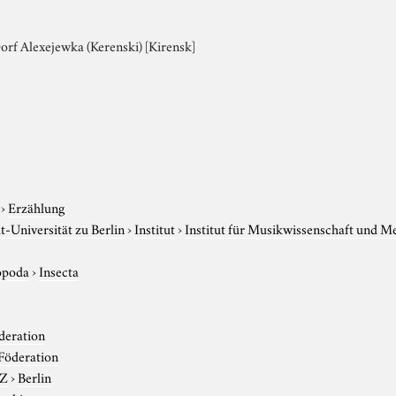
orf Alexejewka (Kerenski) [Kirensk]
›
Erzählung
-Universität zu Berlin
›
Institut
›
Institut für Musikwissenschaft und M
opoda
›
Insecta
deration
Föderation
-Z
›
Berlin