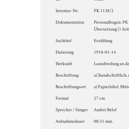
Inventar-Nr.
PK 1138/2
Dokumentation
Personalbogen: PK 1
Übersetzung [1 Seit
Sachtitel
Erzählung
Datierung
1918-01-14
Herkunft
Lautabteilung an de
Beschriftung
a) [handschriftlich,
Beschriftungsort
a) Papierlabel, Mitte
Format
27 cm
Sprecher / Sänger
Andrei Belof
Aufnahmedauer
00:31 min.