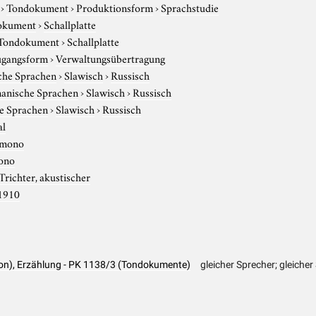
›
Tondokument
›
Produktionsform
›
Sprachstudie
okument
›
Schallplatte
Tondokument
›
Schallplatte
gangsform
›
Verwaltungsübertragung
che Sprachen
›
Slawisch
›
Russisch
anische Sprachen
›
Slawisch
›
Russisch
e Sprachen
›
Slawisch
›
Russisch
al
mono
ono
Trichter, akustischer
1910
on), Erzählung - PK 1138/3 (Tondokumente)
gleicher Sprecher; gleicher