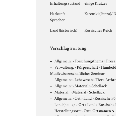
Erhaltungszustand
einige Kratzer
Herkunft
Kerenski (Penza)/ D
Sprecher
Land (historisch)
Russisches Reich
Verschlagwortung
Allgemein:
›
Forschungsthema
›
Prosa
Verwaltung:
›
Körperschaft
›
Humboldt
Musikwissenschaftliches Seminar
Allgemein:
›
Lebewesen
›
Tier
›
Arthr
Allgemein:
›
Material
›
Schellack
Material:
›
Material
›
Schellack
Allgemein:
›
Ort
›
Land
›
Russische Fö
Land (heute):
›
Ort
›
Land
›
Russische 
Herstellungsort:
›
Ort
›
Ortsnamen A