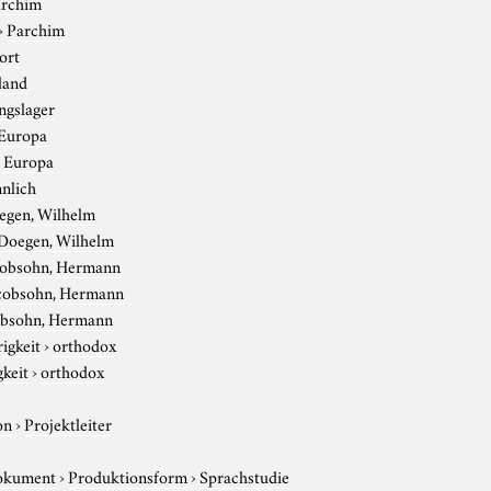
archim
›
Parchim
ort
land
ngslager
Europa
›
Europa
nlich
egen, Wilhelm
Doegen, Wilhelm
cobsohn, Hermann
cobsohn, Hermann
obsohn, Hermann
igkeit
›
orthodox
gkeit
›
orthodox
on
›
Projektleiter
okument
›
Produktionsform
›
Sprachstudie