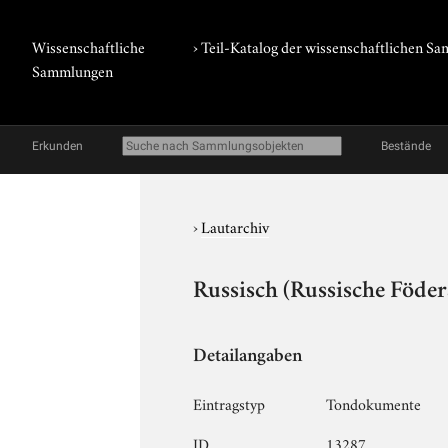
Wissenschaftliche
› Teil-Katalog der wissenschaftlichen 
Sammlungen
Erkunden
Bestände
›
Lautarchiv
Russisch (Russische Föder
Detailangaben
Eintragstyp
Tondokumente
ID
13287