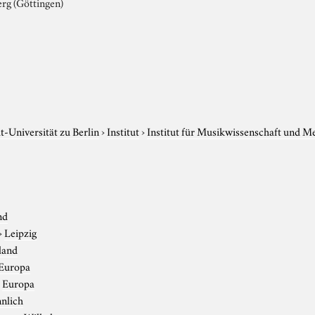
rg (Göttingen)
-Universität zu Berlin
›
Institut
›
Institut für Musikwissenschaft und M
nd
›
Leipzig
land
Europa
›
Europa
nlich