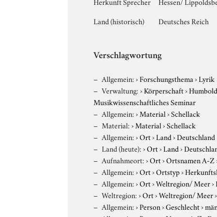
Herkunft Sprecher
Hessen/ Lippoldsbe
Land (historisch)
Deutsches Reich
Verschlagwortung
Allgemein:
›
Forschungsthema
›
Lyrik
Verwaltung:
›
Körperschaft
›
Humboldt
Musikwissenschaftliches Seminar
Allgemein:
›
Material
›
Schellack
Material:
›
Material
›
Schellack
Allgemein:
›
Ort
›
Land
›
Deutschland
Land (heute):
›
Ort
›
Land
›
Deutschla
Aufnahmeort:
›
Ort
›
Ortsnamen A-Z
Allgemein:
›
Ort
›
Ortstyp
›
Herkunfts
Allgemein:
›
Ort
›
Weltregion/ Meer
›
Weltregion:
›
Ort
›
Weltregion/ Meer
Allgemein:
›
Person
›
Geschlecht
›
män