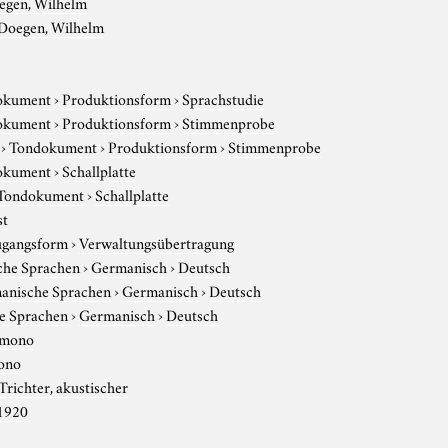
egen, Wilhelm
Doegen, Wilhelm
okument
›
Produktionsform
›
Sprachstudie
okument
›
Produktionsform
›
Stimmenprobe
›
Tondokument
›
Produktionsform
›
Stimmenprobe
okument
›
Schallplatte
Tondokument
›
Schallplatte
st
gangsform
›
Verwaltungsübertragung
che Sprachen
›
Germanisch
›
Deutsch
anische Sprachen
›
Germanisch
›
Deutsch
e Sprachen
›
Germanisch
›
Deutsch
mono
ono
Trichter, akustischer
1920