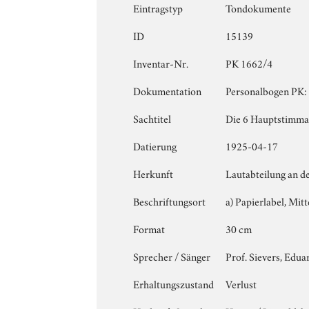
Eintragstyp
Tondokumente
ID
15139
Inventar-Nr.
PK 1662/4
Dokumentation
Personalbogen PK: 
Sachtitel
Die 6 Hauptstimmar
Datierung
1925-04-17
Herkunft
Lautabteilung an d
Beschriftungsort
a) Papierlabel, Mitt
Format
30 cm
Sprecher / Sänger
Prof. Sievers, Edua
Erhaltungszustand
Verlust