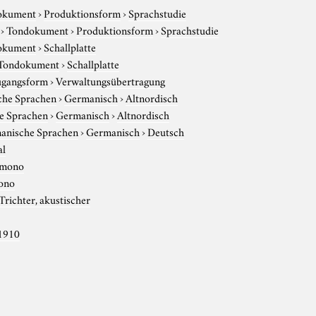
okument
›
Produktionsform
›
Sprachstudie
›
Tondokument
›
Produktionsform
›
Sprachstudie
okument
›
Schallplatte
Tondokument
›
Schallplatte
gangsform
›
Verwaltungsübertragung
che Sprachen
›
Germanisch
›
Altnordisch
e Sprachen
›
Germanisch
›
Altnordisch
anische Sprachen
›
Germanisch
›
Deutsch
al
mono
ono
Trichter, akustischer
1910