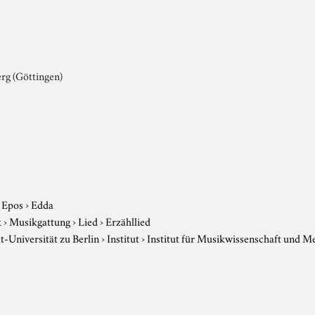
rg (Göttingen)
›
Epos
›
Edda
k
›
Musikgattung
›
Lied
›
Erzähllied
-Universität zu Berlin
›
Institut
›
Institut für Musikwissenschaft und M