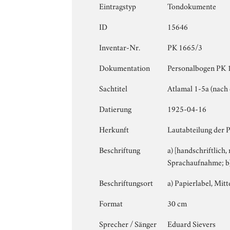
Eintragstyp
Tondokumente
ID
15646
Inventar-Nr.
PK 1665/3
Dokumentation
Personalbogen PK 1
Sachtitel
Atlamal 1-5a (nach 
Datierung
1925-04-16
Herkunft
Lautabteilung der 
Beschriftung
a) [handschriftlich,
Sprachaufnahme; b) 
Beschriftungsort
a) Papierlabel, Mitte
Format
30 cm
Sprecher / Sänger
Eduard Sievers