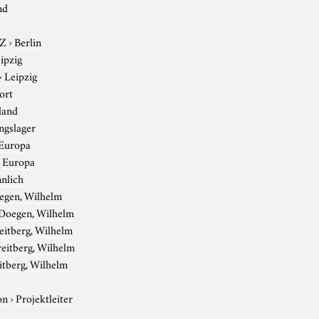
nd
-Z
›
Berlin
ipzig
›
Leipzig
ort
land
ngslager
Europa
›
Europa
nlich
egen, Wilhelm
Doegen, Wilhelm
eitberg, Wilhelm
reitberg, Wilhelm
itberg, Wilhelm
on
›
Projektleiter