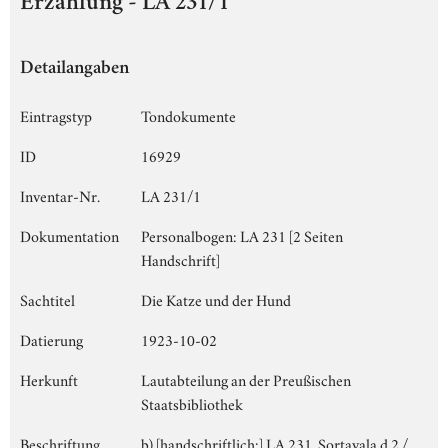
Erzählung - LA 231/1
Detailangaben
Eintragstyp
Tondokumente
ID
16929
Inventar-Nr.
LA 231/1
Dokumentation
Personalbogen: LA 231 [2 Seiten
Handschrift]
Sachtitel
Die Katze und der Hund
Datierung
1923-10-02
Herkunft
Lautabteilung an der Preußischen
Staatsbibliothek
Beschriftung
b) [handschriftlich:] LA 231, Sortavala d 2./