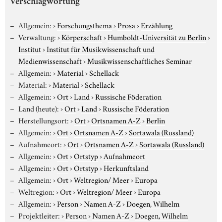
Verschlagwortung
Allgemein:
›
Forschungsthema
›
Prosa
›
Erzählung
Verwaltung:
›
Körperschaft
›
Humboldt-Universität zu Berlin
›
Institut
›
Institut für Musikwissenschaft und
Medienwissenschaft
›
Musikwissenschaftliches Seminar
Allgemein:
›
Material
›
Schellack
Material:
›
Material
›
Schellack
Allgemein:
›
Ort
›
Land
›
Russische Föderation
Land (heute):
›
Ort
›
Land
›
Russische Föderation
Herstellungsort:
›
Ort
›
Ortsnamen A-Z
›
Berlin
Allgemein:
›
Ort
›
Ortsnamen A-Z
›
Sortawala (Russland)
Aufnahmeort:
›
Ort
›
Ortsnamen A-Z
›
Sortawala (Russland)
Allgemein:
›
Ort
›
Ortstyp
›
Aufnahmeort
Allgemein:
›
Ort
›
Ortstyp
›
Herkunftsland
Allgemein:
›
Ort
›
Weltregion/ Meer
›
Europa
Weltregion:
›
Ort
›
Weltregion/ Meer
›
Europa
Allgemein:
›
Person
›
Namen A-Z
›
Doegen, Wilhelm
Projektleiter:
›
Person
›
Namen A-Z
›
Doegen, Wilhelm