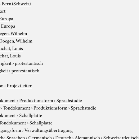
›
Bern (Schweiz)
ort
Europa
›
Europa
egen, Wilhelm
Doegen, Wilhelm
uchat, Louis
hat, Louis
igkeit
›
protestantisch
gkeit
›
protestantisch
on
›
Projektleiter
okument
›
Produktionsform
›
Sprachstudie
›
Tondokument
›
Produktionsform
›
Sprachstudie
okument
›
Schallplatte
Tondokument
›
Schallplatte
gangsform
›
Verwaltungsübertragung
che Sprachen
›
Germanisch
›
Deutsch
›
Alemannisch
›
Schweizerdeutsch