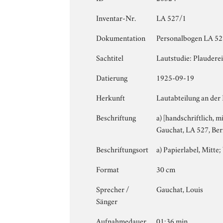
Inventar-Nr.
LA 527/1
Dokumentation
Personalbogen LA 527
Sachtitel
Lautstudie: Plaudere
Datierung
1925-09-19
Herkunft
Lautabteilung an der
Beschriftung
a) [handschriftlich, m
Gauchat, LA 527, Bern
Beschriftungsort
a) Papierlabel, Mitte; 
Format
30 cm
Sprecher /
Gauchat, Louis
Sänger
Aufnahmedauer
01:36 min.