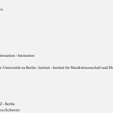
ts
ntonation
›
Intonation
-Universität zu Berlin
›
Institut
›
Institut für Musikwissenschaft und M
-Z
›
Berlin
rn (Schweiz)