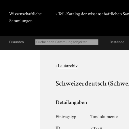
Wissenschaftliche
› Teil-Katalog der wissenschaftlichen 
Sammlungen
Erkunden
Bestände
›
Lautarchiv
Schweizerdeutsch (Schweiz
Detailangaben
Eintragstyp
Tondokumente
ID
20524