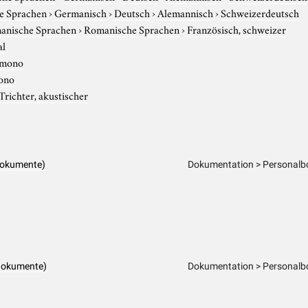
e Sprachen
›
Germanisch
›
Deutsch
›
Alemannisch
›
Schweizerdeutsch
anische Sprachen
›
Romanische Sprachen
›
Französisch, schweizer
al
mono
ono
Trichter, akustischer
dokumente)
Dokumentation > Personalbo
dokumente)
Dokumentation > Personalbo