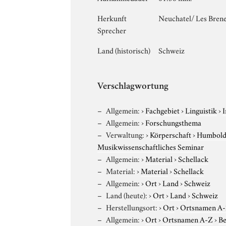
Herkunft
Neuchatel/ Les Brene
Sprecher
Land (historisch)
Schweiz
Verschlagwortung
Allgemein:
›
Fachgebiet
›
Linguistik
›
I
Allgemein:
›
Forschungsthema
Verwaltung:
›
Körperschaft
›
Humboldt
Musikwissenschaftliches Seminar
Allgemein:
›
Material
›
Schellack
Material:
›
Material
›
Schellack
Allgemein:
›
Ort
›
Land
›
Schweiz
Land (heute):
›
Ort
›
Land
›
Schweiz
Herstellungsort:
›
Ort
›
Ortsnamen A
Allgemein:
›
Ort
›
Ortsnamen A-Z
›
Be