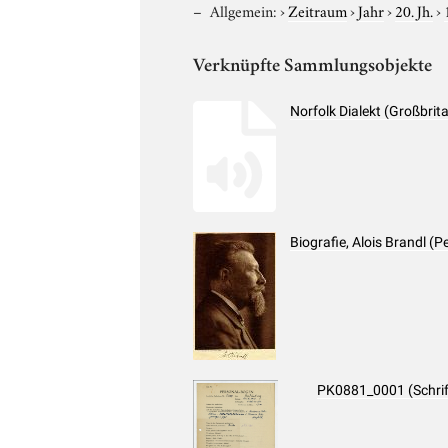
Allgemein:
›
Zeitraum
›
Jahr
›
20. Jh.
›
Verknüpfte Sammlungsobjekte
Norfolk Dialekt (Großbri
Biografie, Alois Brandl (
PK0881_0001 (Schri