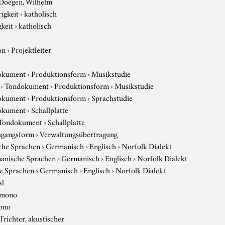
Doegen, Wilhelm
igkeit
›
katholisch
gkeit
›
katholisch
on
›
Projektleiter
okument
›
Produktionsform
›
Musikstudie
›
Tondokument
›
Produktionsform
›
Musikstudie
okument
›
Produktionsform
›
Sprachstudie
okument
›
Schallplatte
Tondokument
›
Schallplatte
gangsform
›
Verwaltungsübertragung
che Sprachen
›
Germanisch
›
Englisch
›
Norfolk Dialekt
anische Sprachen
›
Germanisch
›
Englisch
›
Norfolk Dialekt
e Sprachen
›
Germanisch
›
Englisch
›
Norfolk Dialekt
al
mono
ono
Trichter, akustischer