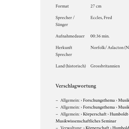
Format
27 cm
Sprecher /
Eccles, Fred
Sänger
Aufnahmedauer
00:36 min.
Herkunft
Norfolk/ Aslacton (
Sprecher
Land (historisch)
Grossbritannien
Verschlagwortung
Allgemein:
›
Forschungsthema
›
Musi
Allgemein:
›
Forschungsthema
›
Musi
Allgemein:
›
Körperschaft
›
Humboldt-U
Musikwissenschaftliches Seminar
Verwaltung:
›
Körperschaft
›
Humboldt