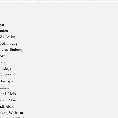
ien
nnien
-Z
›
Berlin
edlinburg
›
Quedlinburg
ort
land
ngslager
Europa
›
Europa
nlich
ndl, Alois
andl, Alois
dl, Alois
egen, Wilhelm