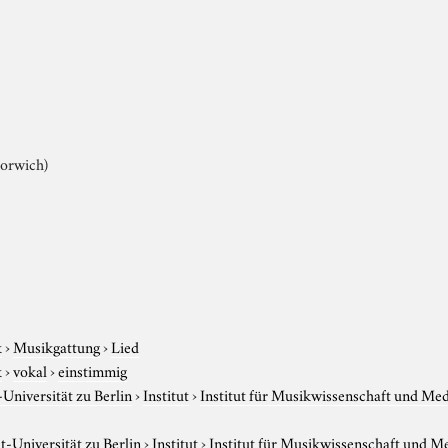
Norwich)
k
›
Musikgattung
›
Lied
k
›
vokal
›
einstimmig
niversität zu Berlin
›
Institut
›
Institut für Musikwissenschaft und Me
-Universität zu Berlin
›
Institut
›
Institut für Musikwissenschaft und M