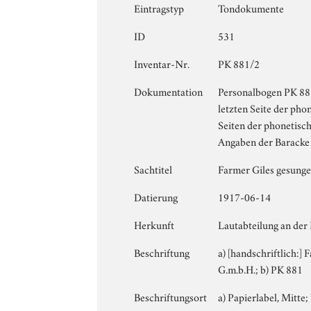
Eintragstyp
Tondokumente
ID
531
Inventar-Nr.
PK 881/2
Dokumentation
Personalbogen PK 881
letzten Seite der pho
Seiten der phonetisc
Angaben der Baracke
Sachtitel
Farmer Giles gesung
Datierung
1917-06-14
Herkunft
Lautabteilung an der
Beschriftung
a) [handschriftlich:]
G.m.b.H.; b) PK 881
Beschriftungsort
a) Papierlabel, Mitte; 