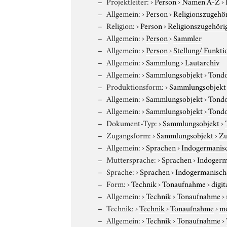
Projektleiter:
›
Person
›
Namen A-Z
›
Allgemein:
›
Person
›
Religionszugehör
Religion:
›
Person
›
Religionszugehöri
Allgemein:
›
Person
›
Sammler
Allgemein:
›
Person
›
Stellung/ Funkti
Allgemein:
›
Sammlung
›
Lautarchiv
Allgemein:
›
Sammlungsobjekt
›
Tond
Produktionsform:
›
Sammlungsobjekt
Allgemein:
›
Sammlungsobjekt
›
Tond
Allgemein:
›
Sammlungsobjekt
›
Tond
Dokument-Typ:
›
Sammlungsobjekt
›
Zugangsform:
›
Sammlungsobjekt
›
Zu
Allgemein:
›
Sprachen
›
Indogermanis
Muttersprache:
›
Sprachen
›
Indogerm
Sprache:
›
Sprachen
›
Indogermanisch
Form:
›
Technik
›
Tonaufnahme
›
digit
Allgemein:
›
Technik
›
Tonaufnahme
›
Technik:
›
Technik
›
Tonaufnahme
›
m
Allgemein:
›
Technik
›
Tonaufnahme
›