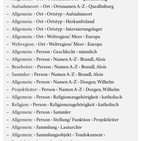
Aufnahmeort:
›
Ort
›
Ortsnamen A-Z
›
Quedlinburg
Allgemein:
›
Ort
›
Ortstyp
›
Aufnahmeort
Allgemein:
›
Ort
›
Ortstyp
›
Herkunftsland
Allgemein:
›
Ort
›
Ortstyp
›
Internierungslager
Allgemein:
›
Ort
›
Weltregion/ Meer
›
Europa
Weltregion:
›
Ort
›
Weltregion/ Meer
›
Europa
Allgemein:
›
Person
›
Geschlecht
›
männlich
Allgemein:
›
Person
›
Namen A-Z
›
Brandl, Alois
Bearbeiter:
›
Person
›
Namen A-Z
›
Brandl, Alois
Sammler:
›
Person
›
Namen A-Z
›
Brandl, Alois
Allgemein:
›
Person
›
Namen A-Z
›
Doegen, Wilhelm
Projektleiter:
›
Person
›
Namen A-Z
›
Doegen, Wilhelm
Allgemein:
›
Person
›
Religionszugehörigkeit
›
katholisch
Religion:
›
Person
›
Religionszugehörigkeit
›
katholisch
Allgemein:
›
Person
›
Sammler
Allgemein:
›
Person
›
Stellung/ Funktion
›
Projektleiter
Allgemein:
›
Sammlung
›
Lautarchiv
Allgemein:
›
Sammlungsobjekt
›
Tondokument
›