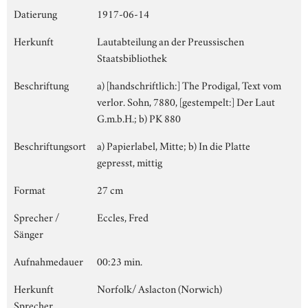
Datierung
1917-06-14
Herkunft
Lautabteilung an der Preussischen
Staatsbibliothek
Beschriftung
a) [handschriftlich:] The Prodigal, Text vom
verlor. Sohn, 7880, [gestempelt:] Der Laut
G.m.b.H.; b) PK 880
Beschriftungsort
a) Papierlabel, Mitte; b) In die Platte
gepresst, mittig
Format
27 cm
Sprecher /
Eccles, Fred
Sänger
Aufnahmedauer
00:23 min.
Herkunft
Norfolk/ Aslacton (Norwich)
Sprecher