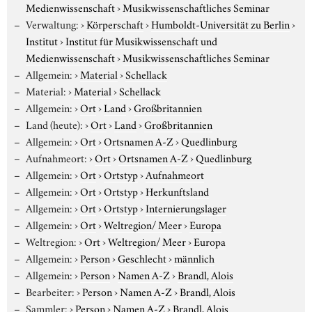
Medienwissenschaft
›
Musikwissenschaftliches Seminar
Verwaltung:
›
Körperschaft
›
Humboldt-Universität zu Berlin
›
Institut
›
Institut für Musikwissenschaft und
Medienwissenschaft
›
Musikwissenschaftliches Seminar
Allgemein:
›
Material
›
Schellack
Material:
›
Material
›
Schellack
Allgemein:
›
Ort
›
Land
›
Großbritannien
Land (heute):
›
Ort
›
Land
›
Großbritannien
Allgemein:
›
Ort
›
Ortsnamen A-Z
›
Quedlinburg
Aufnahmeort:
›
Ort
›
Ortsnamen A-Z
›
Quedlinburg
Allgemein:
›
Ort
›
Ortstyp
›
Aufnahmeort
Allgemein:
›
Ort
›
Ortstyp
›
Herkunftsland
Allgemein:
›
Ort
›
Ortstyp
›
Internierungslager
Allgemein:
›
Ort
›
Weltregion/ Meer
›
Europa
Weltregion:
›
Ort
›
Weltregion/ Meer
›
Europa
Allgemein:
›
Person
›
Geschlecht
›
männlich
Allgemein:
›
Person
›
Namen A-Z
›
Brandl, Alois
Bearbeiter:
›
Person
›
Namen A-Z
›
Brandl, Alois
Sammler:
›
Person
›
Namen A-Z
›
Brandl, Alois