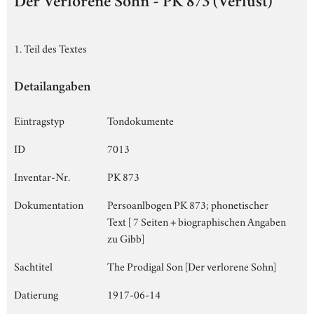
Der Verlorene Sohn - PK 873 (Verlust)
1. Teil des Textes
Detailangaben
Eintragstyp
Tondokumente
ID
7013
Inventar-Nr.
PK 873
Dokumentation
Persoanlbogen PK 873; phonetischer
Text [ 7 Seiten + biographischen Angaben
zu Gibb]
Sachtitel
The Prodigal Son [Der verlorene Sohn]
Datierung
1917-06-14