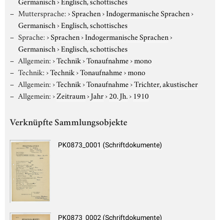
Germanisch
›
Englisch, schottisches
Muttersprache:
›
Sprachen
›
Indogermanische Sprachen
›
Germanisch
›
Englisch, schottisches
Sprache:
›
Sprachen
›
Indogermanische Sprachen
›
Germanisch
›
Englisch, schottisches
Allgemein:
›
Technik
›
Tonaufnahme
›
mono
Technik:
›
Technik
›
Tonaufnahme
›
mono
Allgemein:
›
Technik
›
Tonaufnahme
›
Trichter, akustischer
Allgemein:
›
Zeitraum
›
Jahr
›
20. Jh.
›
1910
Verknüpfte Sammlungsobjekte
PK0873_0001 (Schriftdokumente)
PK0873_0002 (Schriftdokumente)