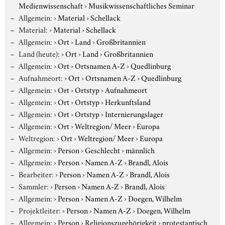
Medienwissenschaft
›
Musikwissenschaftliches Seminar
Allgemein:
›
Material
›
Schellack
Material:
›
Material
›
Schellack
Allgemein:
›
Ort
›
Land
›
Großbritannien
Land (heute):
›
Ort
›
Land
›
Großbritannien
Allgemein:
›
Ort
›
Ortsnamen A-Z
›
Quedlinburg
Aufnahmeort:
›
Ort
›
Ortsnamen A-Z
›
Quedlinburg
Allgemein:
›
Ort
›
Ortstyp
›
Aufnahmeort
Allgemein:
›
Ort
›
Ortstyp
›
Herkunftsland
Allgemein:
›
Ort
›
Ortstyp
›
Internierungslager
Allgemein:
›
Ort
›
Weltregion/ Meer
›
Europa
Weltregion:
›
Ort
›
Weltregion/ Meer
›
Europa
Allgemein:
›
Person
›
Geschlecht
›
männlich
Allgemein:
›
Person
›
Namen A-Z
›
Brandl, Alois
Bearbeiter:
›
Person
›
Namen A-Z
›
Brandl, Alois
Sammler:
›
Person
›
Namen A-Z
›
Brandl, Alois
Allgemein:
›
Person
›
Namen A-Z
›
Doegen, Wilhelm
Projektleiter:
›
Person
›
Namen A-Z
›
Doegen, Wilhelm
Allgemein:
›
Person
›
Religionszugehörigkeit
›
protestantisch