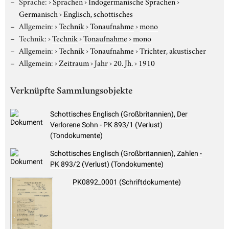
Sprache:
›
Sprachen
›
Indogermanische Sprachen
›
Germanisch
›
Englisch, schottisches
Allgemein:
›
Technik
›
Tonaufnahme
›
mono
Technik:
›
Technik
›
Tonaufnahme
›
mono
Allgemein:
›
Technik
›
Tonaufnahme
›
Trichter, akustischer
Allgemein:
›
Zeitraum
›
Jahr
›
20. Jh.
›
1910
Verknüpfte Sammlungsobjekte
Schottisches Englisch (Großbritannien), Der
Verlorene Sohn - PK 893/1 (Verlust)
(Tondokumente)
Schottisches Englisch (Großbritannien), Zahlen -
PK 893/2 (Verlust) (Tondokumente)
PK0892_0001 (Schriftdokumente)