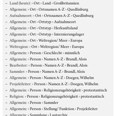
Land (heute):
›
Ort
›
Land
›
Großbritannien
Allgemein:
›
Ort
›
Ortsnamen A-Z
›
Quedlinburg
Aufnahmeort:
›
Ort
›
Ortsnamen A-Z
›
Quedlinburg
Allgemein:
›
Ort
›
Ortstyp
›
Aufnahmeort
Allgemein:
›
Ort
›
Ortstyp
›
Herkunftsland
Allgemein:
›
Ort
›
Ortstyp
›
Internierungslager
Allgemein:
›
Ort
›
Weltregion/ Meer
›
Europa
Weltregion:
›
Ort
›
Weltregion/ Meer
›
Europa
Allgemein:
›
Person
›
Geschlecht
›
männlich
Allgemein:
›
Person
›
Namen A-Z
›
Brandl, Alois
Bearbeiter:
›
Person
›
Namen A-Z
›
Brandl, Alois
Sammler:
›
Person
›
Namen A-Z
›
Brandl, Alois
Allgemein:
›
Person
›
Namen A-Z
›
Doegen, Wilhelm
Projektleiter:
›
Person
›
Namen A-Z
›
Doegen, Wilhelm
Allgemein:
›
Person
›
Religionszugehörigkeit
›
protestantisch
Religion:
›
Person
›
Religionszugehörigkeit
›
protestantisch
Allgemein:
›
Person
›
Sammler
Allgemein:
›
Person
›
Stellung/ Funktion
›
Projektleiter
Allgemein:
›
Sammlung
›
Lautarchiv