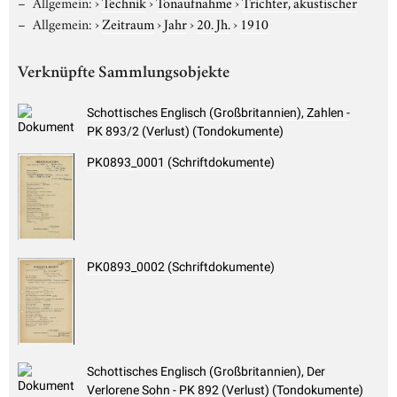
Allgemein:
›
Technik
›
Tonaufnahme
›
Trichter, akustischer
Allgemein:
›
Zeitraum
›
Jahr
›
20. Jh.
›
1910
Verknüpfte Sammlungsobjekte
Schottisches Englisch (Großbritannien), Zahlen -
PK 893/2 (Verlust) (Tondokumente)
PK0893_0001 (Schriftdokumente)
PK0893_0002 (Schriftdokumente)
Schottisches Englisch (Großbritannien), Der
Verlorene Sohn - PK 892 (Verlust) (Tondokumente)