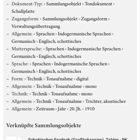
Dokument-Typ:
›
Sammlungsobjekt
›
Tondokument
›
Schallplatte
Zugangsform:
›
Sammlungsobjekt
›
Zugangsform
›
Verwaltungsübertragung
Allgemein:
›
Sprachen
›
Indogermanische Sprachen
›
Germanisch
›
Englisch, schottisches
Muttersprache:
›
Sprachen
›
Indogermanische Sprachen
›
Germanisch
›
Englisch, schottisches
Sprache:
›
Sprachen
›
Indogermanische Sprachen
›
Germanisch
›
Englisch, schottisches
Form:
›
Technik
›
Tonaufnahme
›
digital
Allgemein:
›
Technik
›
Tonaufnahme
›
mono
Technik:
›
Technik
›
Tonaufnahme
›
mono
Allgemein:
›
Technik
›
Tonaufnahme
›
Trichter, akustischer
Allgemein:
›
Zeitraum
›
Jahr
›
20. Jh.
›
1910
Verknüpfte Sammlungsobjekte
Schottisches Englisch (Großbritannien), Zahlen - PK