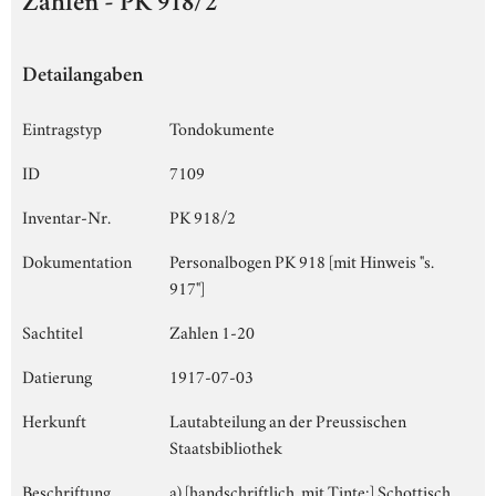
Zahlen - PK 918/2
Detailangaben
Eintragstyp
Tondokumente
ID
7109
Inventar-Nr.
PK 918/2
Dokumentation
Personalbogen PK 918 [mit Hinweis "s.
917"]
Sachtitel
Zahlen 1-20
Datierung
1917-07-03
Herkunft
Lautabteilung an der Preussischen
Staatsbibliothek
Beschriftung
a) [handschriftlich, mit Tinte:] Schottisch