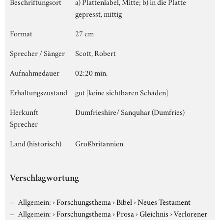
Beschriftungsort
a) Plattenlabel, Mitte; b) in die Platte
gepresst, mittig
Format
27 cm
Sprecher / Sänger
Scott, Robert
Aufnahmedauer
02:20 min.
Erhaltungszustand
gut [keine sichtbaren Schäden]
Herkunft
Dumfrieshire/ Sanquhar (Dumfries)
Sprecher
Land (historisch)
Großbritannien
Verschlagwortung
Allgemein:
›
Forschungsthema
›
Bibel
›
Neues Testament
Allgemein:
›
Forschungsthema
›
Prosa
›
Gleichnis
›
Verlorener