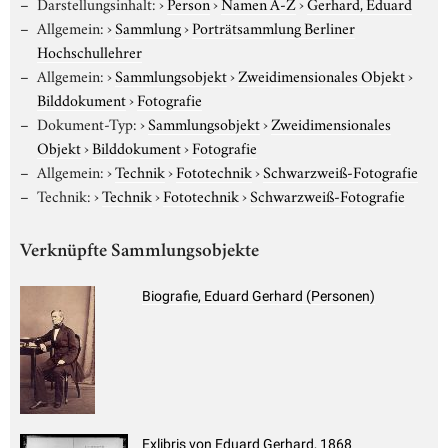
Darstellungsinhalt:
›
Person
›
Namen A-Z
›
Gerhard, Eduard
Allgemein:
›
Sammlung
›
Porträtsammlung Berliner
Hochschullehrer
Allgemein:
›
Sammlungsobjekt
›
Zweidimensionales Objekt
›
Bilddokument
›
Fotografie
Dokument-Typ:
›
Sammlungsobjekt
›
Zweidimensionales
Objekt
›
Bilddokument
›
Fotografie
Allgemein:
›
Technik
›
Fototechnik
›
Schwarzweiß-Fotografie
Technik:
›
Technik
›
Fototechnik
›
Schwarzweiß-Fotografie
Verknüpfte Sammlungsobjekte
Biografie, Eduard Gerhard (Personen)
Exlibris von Eduard Gerhard, 1868