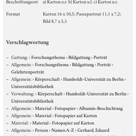
Beschriftungsort
a) Karton o.r. b) Karton u.l. c) Karton u.r.
Format
Karton 16 x 10,5; Passepartout 11,1 x 7,2;
Bild 8,7 x 5,3
Verschlagwortung
Gattung:
›
Forschungsthema
›
Bildgattung
›
Porträt
Allgemein:
›
Forschungsthema
›
Bildgattung
›
Porträt
›
Gelehrtenporträt
Allgemein:
›
Körperschaft
›
Humboldt-Universität zu Berlin
›
Universitätsbibliothek
Verwaltung:
›
Körperschaft
›
Humboldt-Universität zu Berlin
›
Universitätsbibliothek
Allgemein:
›
Material
›
Fotopapier
›
Albumin-Beschichtung
Allgemein:
›
Material
›
Fotopapier auf Karton
Material:
›
Material
›
Fotopapier auf Karton
Allgemein:
›
Person
›
Namen A-Z
›
Gerhard, Eduard