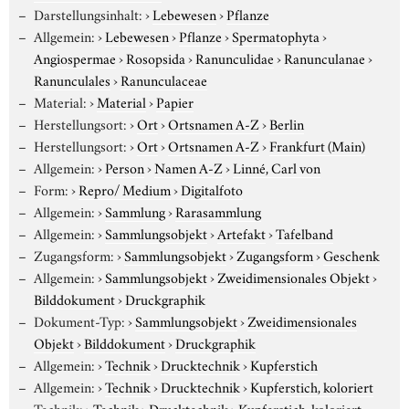
Darstellungsinhalt:
›
Lebewesen
›
Pflanze
Allgemein:
›
Lebewesen
›
Pflanze
›
Spermatophyta
›
Angiospermae
›
Rosopsida
›
Ranunculidae
›
Ranunculanae
›
Ranunculales
›
Ranunculaceae
Material:
›
Material
›
Papier
Herstellungsort:
›
Ort
›
Ortsnamen A-Z
›
Berlin
Herstellungsort:
›
Ort
›
Ortsnamen A-Z
›
Frankfurt (Main)
Allgemein:
›
Person
›
Namen A-Z
›
Linné, Carl von
Form:
›
Repro/ Medium
›
Digitalfoto
Allgemein:
›
Sammlung
›
Rarasammlung
Allgemein:
›
Sammlungsobjekt
›
Artefakt
›
Tafelband
Zugangsform:
›
Sammlungsobjekt
›
Zugangsform
›
Geschenk
Allgemein:
›
Sammlungsobjekt
›
Zweidimensionales Objekt
›
Bilddokument
›
Druckgraphik
Dokument-Typ:
›
Sammlungsobjekt
›
Zweidimensionales
Objekt
›
Bilddokument
›
Druckgraphik
Allgemein:
›
Technik
›
Drucktechnik
›
Kupferstich
Allgemein:
›
Technik
›
Drucktechnik
›
Kupferstich, koloriert
Technik:
›
Technik
›
Drucktechnik
›
Kupferstich, koloriert