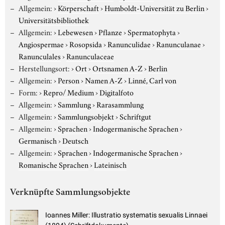
Allgemein:
›
Körperschaft
›
Humboldt-Universität zu Berlin
›
Universitätsbibliothek
Allgemein:
›
Lebewesen
›
Pflanze
›
Spermatophyta
›
Angiospermae
›
Rosopsida
›
Ranunculidae
›
Ranunculanae
›
Ranunculales
›
Ranunculaceae
Herstellungsort:
›
Ort
›
Ortsnamen A-Z
›
Berlin
Allgemein:
›
Person
›
Namen A-Z
›
Linné, Carl von
Form:
›
Repro/ Medium
›
Digitalfoto
Allgemein:
›
Sammlung
›
Rarasammlung
Allgemein:
›
Sammlungsobjekt
›
Schriftgut
Allgemein:
›
Sprachen
›
Indogermanische Sprachen
›
Germanisch
›
Deutsch
Allgemein:
›
Sprachen
›
Indogermanische Sprachen
›
Romanische Sprachen
›
Lateinisch
Verknüpfte Sammlungsobjekte
Ioannes Miller: Illustratio systematis sexualis Linnaei