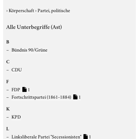
›
Körperschaft
›
Partei, politische
Alle Unterbegriffe (Ast)
B
Bündnis 90/Grüne
C
CDU
F
FDP
1
Fortschrittspartei (1861-1884)
1
K
KPD
L
Linksliberale Partei "Secessionisten"
1