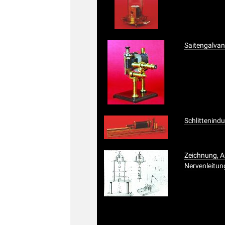
Saitengalva
Schlittenind
Zeichnung, 
Nervenleitun