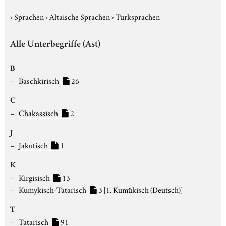
›
Sprachen
›
Altaische Sprachen
›
Turksprachen
Alle Unterbegriffe (Ast)
B
Baschkirisch
26
C
Chakassisch
2
J
Jakutisch
1
K
Kirgisisch
13
Kumykisch-Tatarisch
3
[1. Kumükisch (Deutsch)]
T
Tatarisch
91