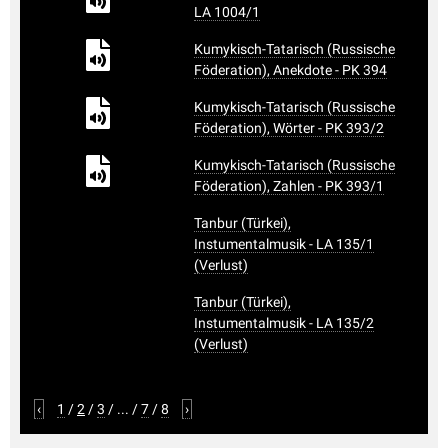
LA 1004/1
Kumykisch-Tatarisch (Russische
Föderation), Anekdote - PK 394
Kumykisch-Tatarisch (Russische
Föderation), Wörter - PK 393/2
Kumykisch-Tatarisch (Russische
Föderation), Zahlen - PK 393/1
Tanbur (Türkei),
Instumentalmusik - LA 135/1
(Verlust)
Tanbur (Türkei),
Instumentalmusik - LA 135/2
(Verlust)
‹
1
/
2
/
3
/
...
/
7
/
8
›