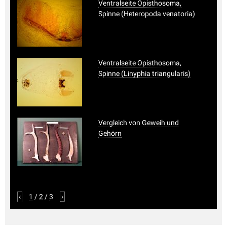
Ventralseite Opisthosoma,
Spinne (Heteropoda venatoria)
Ventralseite Opisthosoma,
Spinne (Linyphia triangularis)
Vergleich von Geweih und
Gehörn
‹
1
/
2
/
3
›