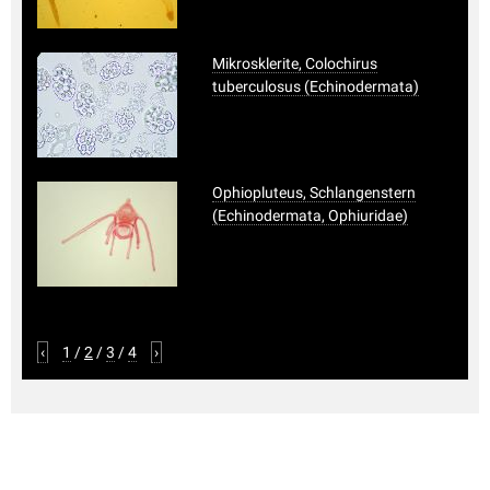
Mikrosklerite, Colochirus
tuberculosus (Echinodermata)
Ophiopluteus, Schlangenstern
(Echinodermata, Ophiuridae)
‹
1
/
2
/
3
/
4
›