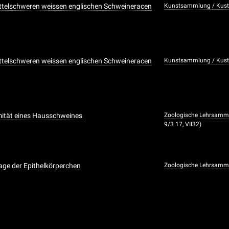
ttelschweren weissen englischen Schweineracen
Kunstsammlung / Kusto
ttelschweren weissen englischen Schweineracen
Kunstsammlung / Kusto
mität eines Hausschweines
Zoologische Lehrsamm
9/3 17, VII32)
age der Epithelkörperchen
Zoologische Lehrsamm