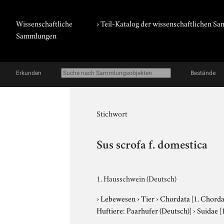
Wissenschaftliche
› Teil-Katalog der wissenschaftlichen 
Sammlungen
Erkunden
Bestände
Stichwort
Sus scrofa f. domestica
1. Hausschwein (Deutsch)
›
Lebewesen
›
Tier
›
Chordata
[1. Chorda
Huftiere: Paarhufer (Deutsch)]
›
Suidae
[