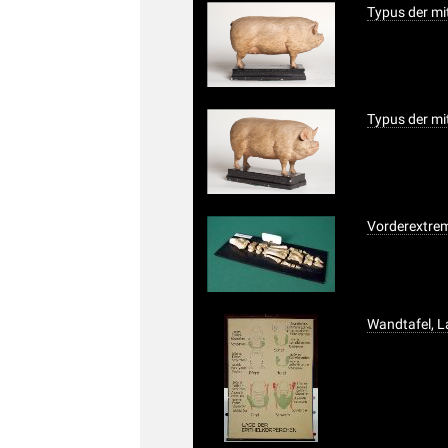
Typus der mi
Typus der mi
Vorderextre
Wandtafel, L