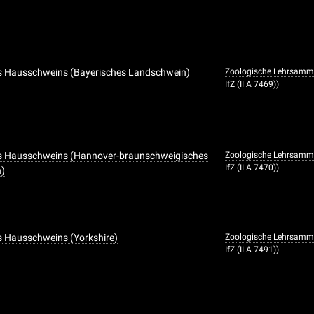
es Hausschweins (Bayerisches Landschwein)
Zoologische Lehrsamm
IfZ (II A 7469))
es Hausschweins (Hannover-braunschweigisches
Zoologische Lehrsamm
IfZ (II A 7470))
n)
s Hausschweins (Yorkshire)
Zoologische Lehrsamm
IfZ (II A 7491))