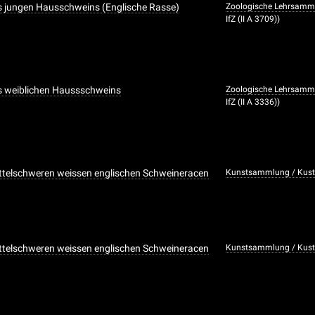
s jungen Hausschweins (Englische Rasse)
Zoologische Lehrsamm
IfZ (II A 3709))
s weiblichen Haussschweins
Zoologische Lehrsamm
IfZ (II A 3336))
ttelschweren weissen englischen Schweineracen
Kunstsammlung / Kusto
ttelschweren weissen englischen Schweineracen
Kunstsammlung / Kusto