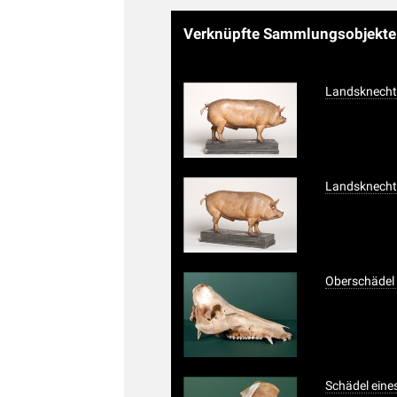
Verknüpfte Sammlungsobjekt
Landsknech
Landsknech
Oberschädel
Schädel ein