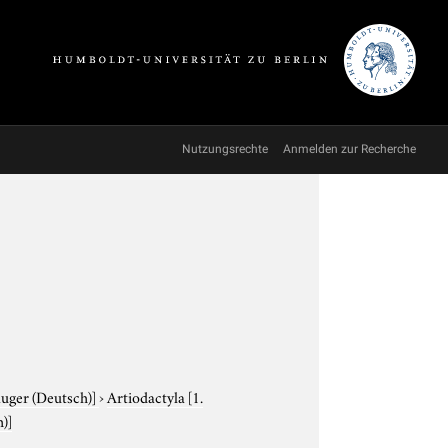
Nutzungsrechte
Anmelden zur Recherche
äuger (Deutsch)]
›
Artiodactyla
[1.
)]