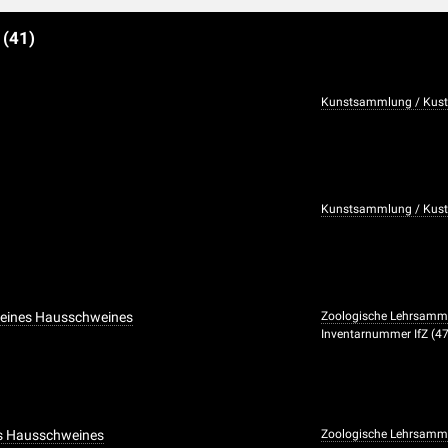
e
(41)
t
Kunstsammlung / Kusto
t
Kunstsammlung / Kusto
 eines Hausschweines
Zoologische Lehrsamm
Inventarnummer IfZ (47
es Hausschweines
Zoologische Lehrsamm