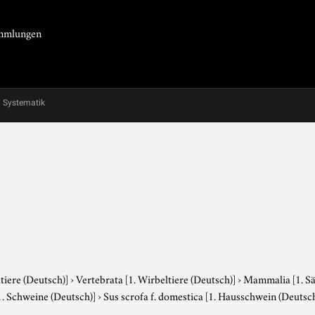
Sammlungen
Systematik
tiere (Deutsch)]
›
Vertebrata
[1. Wirbeltiere (Deutsch)]
›
Mammalia
[1. S
1. Schweine (Deutsch)]
›
Sus scrofa f. domestica
[1. Hausschwein (Deutsch