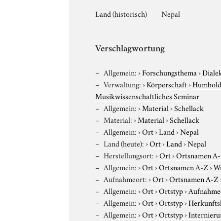
Land (historisch)
Nepal
Verschlagwortung
Allgemein:
›
Forschungsthema
›
Diale
Verwaltung:
›
Körperschaft
›
Humboldt
Musikwissenschaftliches Seminar
Allgemein:
›
Material
›
Schellack
Material:
›
Material
›
Schellack
Allgemein:
›
Ort
›
Land
›
Nepal
Land (heute):
›
Ort
›
Land
›
Nepal
Herstellungsort:
›
Ort
›
Ortsnamen A
Allgemein:
›
Ort
›
Ortsnamen A-Z
›
W
Aufnahmeort:
›
Ort
›
Ortsnamen A-Z
Allgemein:
›
Ort
›
Ortstyp
›
Aufnahme
Allgemein:
›
Ort
›
Ortstyp
›
Herkunfts
Allgemein:
›
Ort
›
Ortstyp
›
Internieru