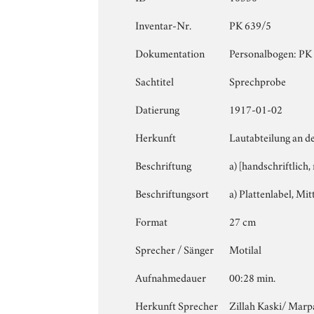
Inventar-Nr.
PK 639/5
Dokumentation
Personalbogen: PK 6
Sachtitel
Sprechprobe
Datierung
1917-01-02
Herkunft
Lautabteilung an d
Beschriftung
a) [handschriftlich,
Beschriftungsort
a) Plattenlabel, Mitt
Format
27 cm
Sprecher / Sänger
Motilal
Aufnahmedauer
00:28 min.
Herkunft Sprecher
Zillah Kaski/ Marp