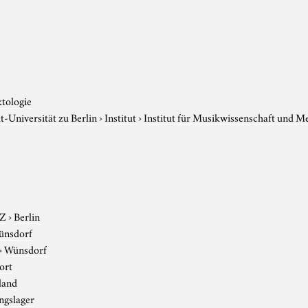
ktologie
-Universität zu Berlin
›
Institut
›
Institut für Musikwissenschaft und M
-Z
›
Berlin
ünsdorf
›
Wünsdorf
ort
land
ngslager