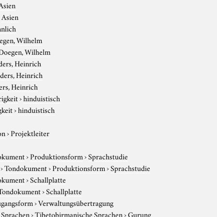
Asien
›
Asien
nlich
egen, Wilhelm
Doegen, Wilhelm
ers, Heinrich
ders, Heinrich
rs, Heinrich
igkeit
›
hinduistisch
gkeit
›
hinduistisch
on
›
Projektleiter
okument
›
Produktionsform
›
Sprachstudie
›
Tondokument
›
Produktionsform
›
Sprachstudie
okument
›
Schallplatte
Tondokument
›
Schallplatte
gangsform
›
Verwaltungsübertragung
e Sprachen
›
Tibetobirmanische Sprachen
›
Gurung