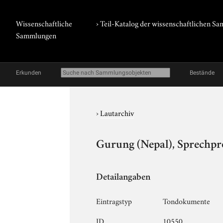
Wissenschaftliche
› Teil-Katalog der wissenschaftlichen 
Sammlungen
Erkunden
Bestände
›
Lautarchiv
Gurung (Nepal), Sprechpr
Detailangaben
Eintragstyp
Tondokumente
ID
10550