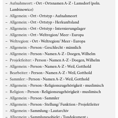
Aufnahmeort:
›
Ort
›
Ortsnamen A-Z
›
Lamsdorf (poln.
Lambinowice)
Allgemein:
›
Ort
›
Ortstyp
›
Aufnahmeort
Allgemein:
›
Ort
›
Ortstyp
›
Herkunftsland
Allgemein:
›
Ort
›
Ortstyp
›
Internierungslager
Allgemein:
›
Ort
›
Weltregion/ Meer
›
Europa
Weltregion:
›
Ort
›
Weltregion/ Meer
›
Europa
Allgemein:
›
Person
›
Geschlecht
›
männlich
Allgemein:
›
Person
›
Namen A-Z
›
Doegen, Wilhelm
Projektleiter:
›
Person
›
Namen A-Z
›
Doegen, Wilhelm
Allgemein:
›
Person
›
Namen A-Z
›
Weil, Gotthold
Bearbeiter:
›
Person
›
Namen A-Z
›
Weil, Gotthold
Sammler:
›
Person
›
Namen A-Z
›
Weil, Gotthold
Allgemein:
›
Person
›
Religionszugehörigkeit
›
muslimisch
Religion:
›
Person
›
Religionszugehörigkeit
›
muslimisch
Allgemein:
›
Person
›
Sammler
Allgemein:
›
Person
›
Stellung/ Funktion
›
Projektleiter
Allgemein:
›
Sammlung
›
Lautarchiv
Allgemein:
›
Sammlungsobjekt
›
Tondokument
›