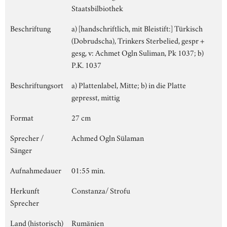
Staatsbilbiothek
Beschriftung
a) [handschriftlich, mit Bleistift:] Türkisch
(Dobrudscha), Trinkers Sterbelied, gespr +
gesg, v: Achmet Ogln Suliman, Pk 1037; b)
P.K. 1037
Beschriftungsort
a) Plattenlabel, Mitte; b) in die Platte
gepresst, mittig
Format
27 cm
Sprecher /
Achmed Ogln Sülaman
Sänger
Aufnahmedauer
01:55 min.
Herkunft
Constanza/ Strofu
Sprecher
Land (historisch)
Rumänien