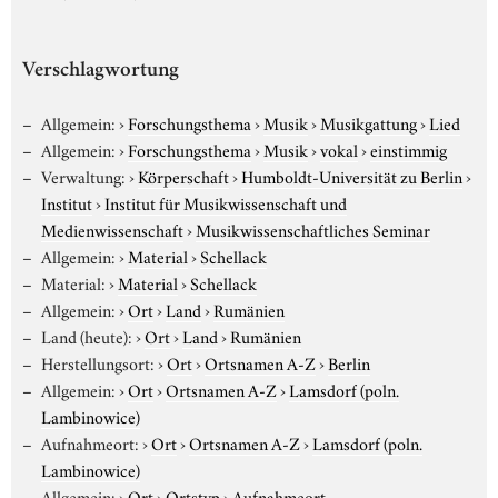
Verschlagwortung
Allgemein:
›
Forschungsthema
›
Musik
›
Musikgattung
›
Lied
Allgemein:
›
Forschungsthema
›
Musik
›
vokal
›
einstimmig
Verwaltung:
›
Körperschaft
›
Humboldt-Universität zu Berlin
›
Institut
›
Institut für Musikwissenschaft und
Medienwissenschaft
›
Musikwissenschaftliches Seminar
Allgemein:
›
Material
›
Schellack
Material:
›
Material
›
Schellack
Allgemein:
›
Ort
›
Land
›
Rumänien
Land (heute):
›
Ort
›
Land
›
Rumänien
Herstellungsort:
›
Ort
›
Ortsnamen A-Z
›
Berlin
Allgemein:
›
Ort
›
Ortsnamen A-Z
›
Lamsdorf (poln.
Lambinowice)
Aufnahmeort:
›
Ort
›
Ortsnamen A-Z
›
Lamsdorf (poln.
Lambinowice)
Allgemein:
›
Ort
›
Ortstyp
›
Aufnahmeort