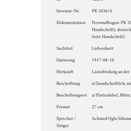
Inventar-Nr.
PK 1036/4
Dokumentation
Personalbogen: PK 103
Handschrift]; deutsc
Seite Handschrift]
Sachtitel
Liebesduett
Datierung
1917-08-10
Herkunft
Lautabteilung an der
Beschriftung
a) [handschriftlich, m
Beschriftungsort
a) Plattenlabel, Mitte;
Format
27 cm
Sprecher /
Achmed Ogln Sülam
Sänger