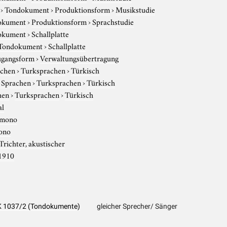
›
Tondokument
›
Produktionsform
›
Musikstudie
okument
›
Produktionsform
›
Sprachstudie
okument
›
Schallplatte
Tondokument
›
Schallplatte
gangsform
›
Verwaltungsübertragung
achen
›
Turksprachen
›
Türkisch
e Sprachen
›
Turksprachen
›
Türkisch
hen
›
Turksprachen
›
Türkisch
al
mono
ono
Trichter, akustischer
1910
 PK 1037/2 (Tondokumente)
gleicher Sprecher/ Sänger