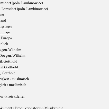
msdorf (poln. Lambinowice)
›
Lamsdorf (poln. Lambinowice)
ort
land
ngslager
Europa
›
Europa
nlich
egen, Wilhelm
Doegen, Wilhelm
l, Gotthold
il, Gotthold
, Gotthold
igkeit
›
muslimisch
gkeit
›
muslimisch
on
›
Projektleiter
okument
›
Produktionsform
›
Musikstudie