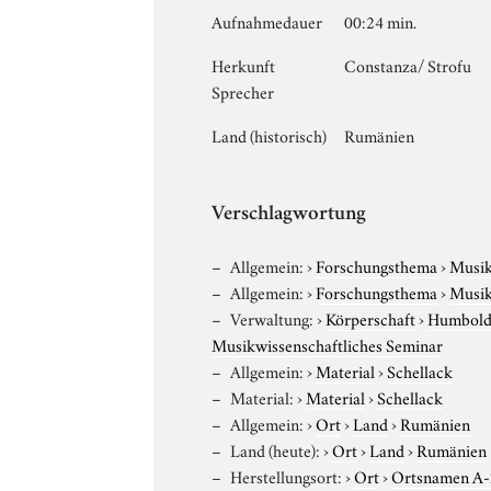
Aufnahmedauer
00:24 min.
Herkunft
Constanza/ Strofu
Sprecher
Land (historisch)
Rumänien
Verschlagwortung
Allgemein:
›
Forschungsthema
›
Musi
Allgemein:
›
Forschungsthema
›
Musi
Verwaltung:
›
Körperschaft
›
Humboldt
Musikwissenschaftliches Seminar
Allgemein:
›
Material
›
Schellack
Material:
›
Material
›
Schellack
Allgemein:
›
Ort
›
Land
›
Rumänien
Land (heute):
›
Ort
›
Land
›
Rumänien
Herstellungsort:
›
Ort
›
Ortsnamen A