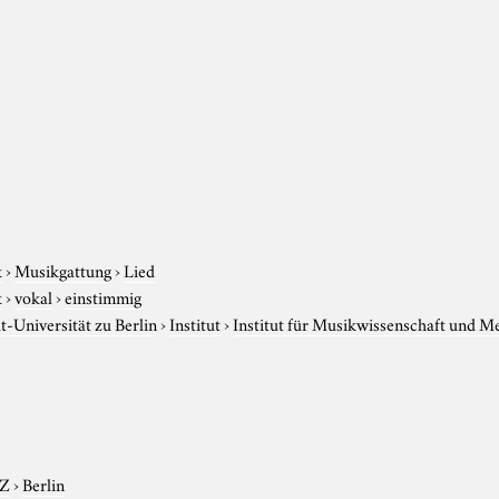
k
›
Musikgattung
›
Lied
k
›
vokal
›
einstimmig
-Universität zu Berlin
›
Institut
›
Institut für Musikwissenschaft und M
-Z
›
Berlin