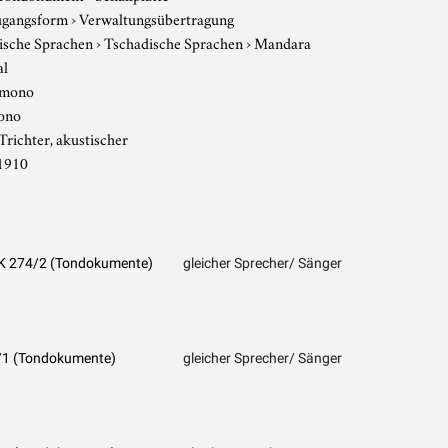
gangsform
›
Verwaltungsübertragung
ische Sprachen
›
Tschadische Sprachen
›
Mandara
al
mono
ono
Trichter, akustischer
1910
 PK 274/2 (Tondokumente)
gleicher Sprecher/ Sänger
2/1 (Tondokumente)
gleicher Sprecher/ Sänger