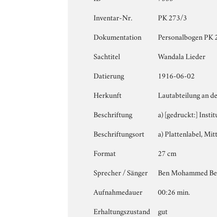
Inventar-Nr.
PK 273/3
Dokumentation
Personalbogen PK 27
Sachtitel
Wandala Lieder
Datierung
1916-06-02
Herkunft
Lautabteilung an de
Beschriftung
a) [gedruckt:] Insti
Beschriftungsort
a) Plattenlabel, Mitt
Format
27 cm
Sprecher / Sänger
Ben Mohammed Ben
Aufnahmedauer
00:26 min.
Erhaltungszustand
gut