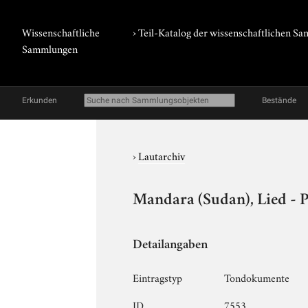
Wissenschaftliche
› Teil-Katalog der wissenschaftlichen 
Sammlungen
Erkunden
Bestände
›
Lautarchiv
Mandara (Sudan), Lied - 
Detailangaben
Eintragstyp
Tondokumente
ID
7553