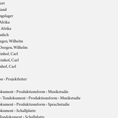
ort
land
ngslager
Afrika
›
Afrika
nlich
egen, Wilhelm
Doegen, Wilhelm
inhof, Carl
inhof, Carl
nhof, Carl
on
›
Projektleiter
okument
›
Produktionsform
›
Musikstudie
›
Tondokument
›
Produktionsform
›
Musikstudie
okument
›
Produktionsform
›
Sprachstudie
okument
›
Schallplatte
Tondokument
›
Schallplatte