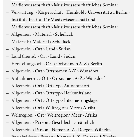
Medienwissenschaft
›
Musikwissenschaftliches Seminar
Verwaltung:
›
Körperschaft
›
Humboldt-Universität zu Berlin
›
Institut
›
Institut für Musikwissenschaft und
Medienwissenschaft
›
Musikwissenschaftliches Seminar
Allgemein:
›
Material
›
Schellack
Material:
›
Material
›
Schellack
Allgemein:
›
Ort
›
Land
›
Sudan
Land (heute):
›
Ort
›
Land
›
Sudan
Herstellungsort:
›
Ort
›
Ortsnamen A-Z
›
Berlin
Allgemein:
›
Ort
›
Ortsnamen A-Z
›
Wünsdorf
Aufnahmeort:
›
Ort
›
Ortsnamen A-Z
›
Wünsdorf
Allgemein:
›
Ort
›
Ortstyp
›
Aufnahmeort
Allgemein:
›
Ort
›
Ortstyp
›
Herkunftsland
Allgemein:
›
Ort
›
Ortstyp
›
Internierungslager
Allgemein:
›
Ort
›
Weltregion/ Meer
›
Afrika
Weltregion:
›
Ort
›
Weltregion/ Meer
›
Afrika
Allgemein:
›
Person
›
Geschlecht
›
männlich
Allgemein:
›
Person
›
Namen A-Z
›
Doegen, Wilhelm
Projektleiter:
›
Person
›
Namen A-Z
›
Doegen, Wilhelm