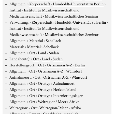
Allgemein:
›
Körperschaft
›
Humboldt-Universität zu Berlin
›
Institut
›
Institut für Musikwissenschaft und
Medienwissenschaft
›
Musikwissenschaftliches Seminar
Verwaltung:
›
Körperschaft
›
Humboldt-Universität zu Berlin
›
Institut
›
Institut für Musikwissenschaft und
Medienwissenschaft
›
Musikwissenschaftliches Seminar
Allgemein:
›
Material
›
Schellack
Material:
›
Material
›
Schellack
Allgemein:
›
Ort
›
Land
›
Sudan
Land (heute):
›
Ort
›
Land
›
Sudan
Herstellungsort:
›
Ort
›
Ortsnamen A-Z
›
Berlin
Allgemein:
›
Ort
›
Ortsnamen A-Z
›
Wünsdorf
Aufnahmeort:
›
Ort
›
Ortsnamen A-Z
›
Wünsdorf
Allgemein:
›
Ort
›
Ortstyp
›
Aufnahmeort
Allgemein:
›
Ort
›
Ortstyp
›
Herkunftsland
Allgemein:
›
Ort
›
Ortstyp
›
Internierungslager
Allgemein:
›
Ort
›
Weltregion/ Meer
›
Afrika
Weltregion:
›
Ort
›
Weltregion/ Meer
›
Afrika
Allgemein:
›
Person
›
Geschlecht
›
männlich