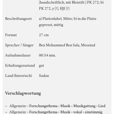
[handschriftlich, mit Bleistift:] PK 272; b)
PK 272, y [?], HJf [?]
Beschriftungsort
a) Plattenlabel, Mitte; b) in die Platte
gepresst, mittig
Format
27 cm
Sprecher / Sänger
Ben Mohammed Ben Sala, Messäud
Aufnahmedauer
00:54 min.
Erhaltungszustand
gut
Land (historisch)
Sudan
Verschlagwortung
Allgemein:
›
Forschungsthema
›
Musik
›
Musikgattung
›
Lied
Allgemein:
›
Forschungsthema
›
Musik
›
vokal
›
einstimmig