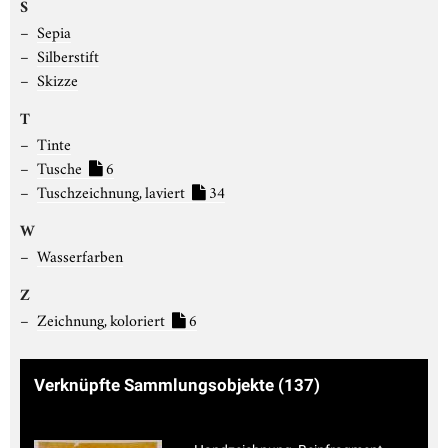
S
Sepia
Silberstift
Skizze
T
Tinte
Tusche
6
Tuschzeichnung, laviert
34
W
Wasserfarben
Z
Zeichnung, koloriert
6
Verknüpfte Sammlungsobjekte
(137)