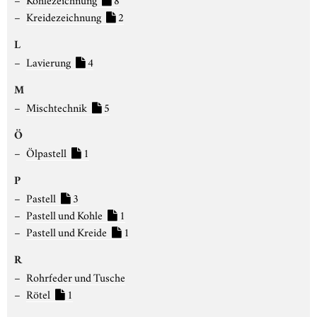
Kreidezeichnung
2
L
Lavierung
4
M
Mischtechnik
5
Ö
Ölpastell
1
P
Pastell
3
Pastell und Kohle
1
Pastell und Kreide
1
R
Rohrfeder und Tusche
Rötel
1