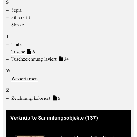
S
Sepia
Silberstift
Skizze
T
Tinte
Tusche
6
Tuschzeichnung, laviert
34
W
Wasserfarben
Z
Zeichnung, koloriert
6
Verknüpfte Sammlungsobjekte
(137)