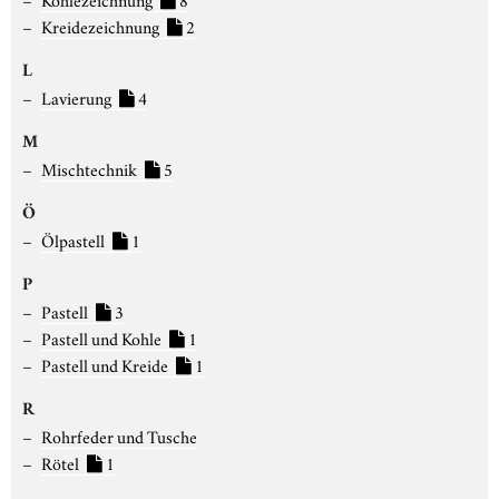
Kreidezeichnung
2
L
Lavierung
4
M
Mischtechnik
5
Ö
Ölpastell
1
P
Pastell
3
Pastell und Kohle
1
Pastell und Kreide
1
R
Rohrfeder und Tusche
Rötel
1