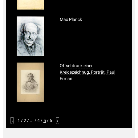
Max Planck
Offsetdruck einer
Kreidezeichnug, Porträt, Paul
Erman
‹
1
/
2
/
...
/
4
/
5
/
6
›