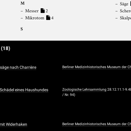
M
Säge
Messer
2
Sche
Mikrotom
4
Skalp
S
e
(18)
säge nach Charrière
Berliner Medizinhistorisches Museum der Ch
 Schädel eines Haushundes
Zoologische Lehrsammlung
28.12.11.1-9.4
/ Nr. 94)
mit Widerhaken
Berliner Medizinhistorisches Museum der Ch