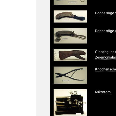
Doppelsäge d
Doppelsäge z
Gipsabguss e
Zeremoniala
Knochensch
Mikrotom