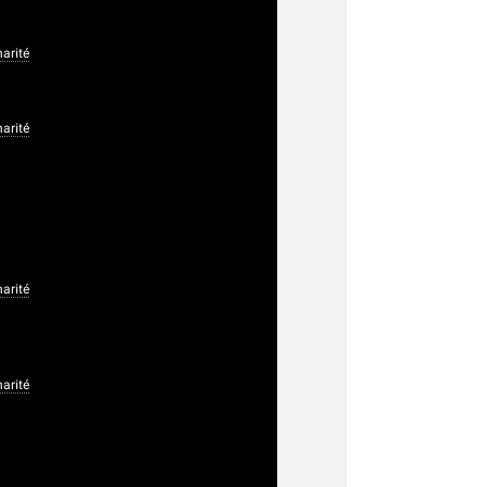
arité
arité
8
arité
arité