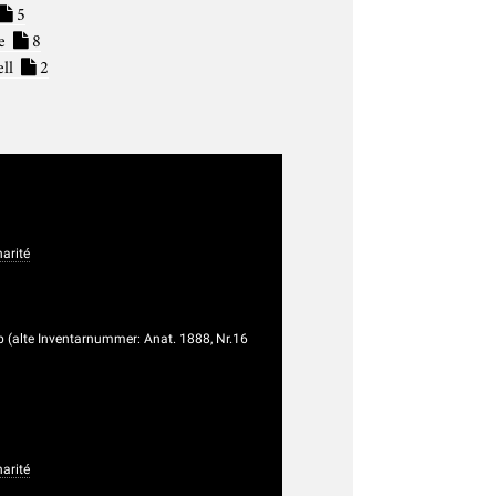
5
re
8
ell
2
arité
b (alte Inventarnummer: Anat. 1888, Nr.16
arité