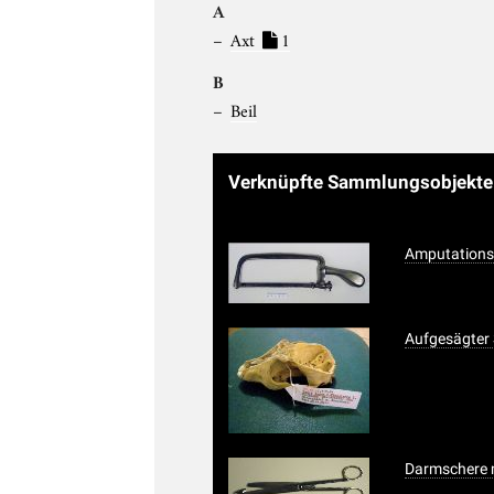
A
Axt
1
B
Beil
Verknüpfte Sammlungsobjekt
Amputations
Aufgesägter
Darmschere 