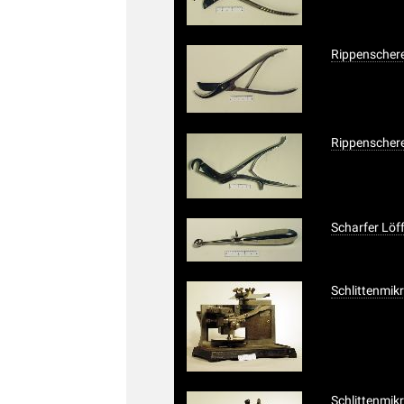
Rippenscher
Rippenschere
Scharfer Löf
Schlittenmik
Schlittenmik