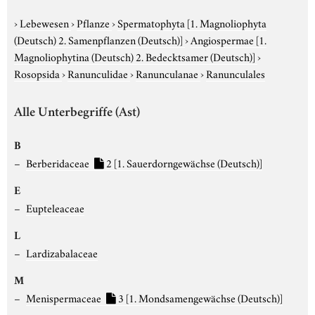
›
Lebewesen
›
Pflanze
›
Spermatophyta
[1. Magnoliophyta
(Deutsch) 2. Samenpflanzen (Deutsch)]
›
Angiospermae
[1.
Magnoliophytina (Deutsch) 2. Bedecktsamer (Deutsch)]
›
Rosopsida
›
Ranunculidae
›
Ranunculanae
›
Ranunculales
Alle Unterbegriffe (Ast)
B
Berberidaceae
2
[1. Sauerdorngewächse (Deutsch)]
E
Eupteleaceae
L
Lardizabalaceae
M
Menispermaceae
3
[1. Mondsamengewächse (Deutsch)]