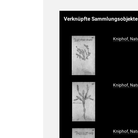
Verknüpfte Sammlungsobjekt
Kniphof, Nat
Kniphof, Nat
Kniphof, Nat