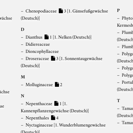
P
Chenopodiaceae
3
[1. Gänsefußgewächse
wächse
(Deutsch)]
Phyto
Kermesb
D
Plumb
Dianthus
1
[1. Nelken (Deutsch)]
(Deutsch
Didiereaceae
Plumb
Dioncophyllaceae
Polyg
Droseraceae
3
[1. Sonnentaugewächse
(Deutsch
(Deutsch)]
Polyg
Polyg
M
Portu
Molluginaceae
2
(Deutsch
ächse
N
T
Nepenthaceae
1
[1.
mae
Tamar
Kannenpflanzengewächse (Deutsch)]
(Deutsch
Nepenthales
4
Tamar
Nyctaginaceae
[1. Wunderblumengewächse
(Deutsch)]