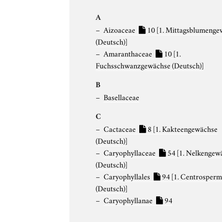
A
Aizoaceae
10
[1. Mittagsblumenge
(Deutsch)]
Amaranthaceae
10
[1.
Fuchsschwanzgewächse (Deutsch)]
B
Basellaceae
C
Cactaceae
8
[1. Kakteengewächse
(Deutsch)]
Caryophyllaceae
54
[1. Nelkengew
(Deutsch)]
Caryophyllales
94
[1. Centrosper
(Deutsch)]
Caryophyllanae
94