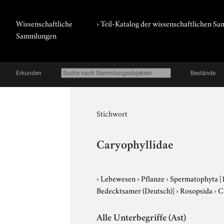
Wissenschaftliche
› Teil-Katalog der wissenschaftlichen 
Sammlungen
Erkunden
Bestände
Stichwort
Caryophyllidae
›
Lebewesen
›
Pflanze
›
Spermatophyta
[
Bedecktsamer (Deutsch)]
›
Rosopsida
›
C
Alle Unterbegriffe (Ast)