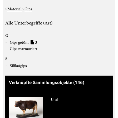
›
Material
›
Gips
Alle Unterbegriffe (Ast)
G
Gips getönt
3
Gips marmoriert
S
Silikatgips
Verknüpfte Sammlungsobjekte
(146)
Ural