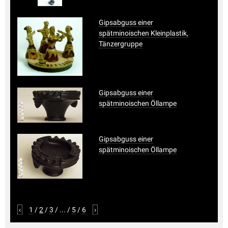
Gipsabguss einer
spätminoischen Kleinplastik,
Tänzergruppe
Gipsabguss einer
spätminoischen Öllampe
Gipsabguss einer
spätminoischen Öllampe
‹
1
/
2
/
3
/
...
/
5
/
6
›