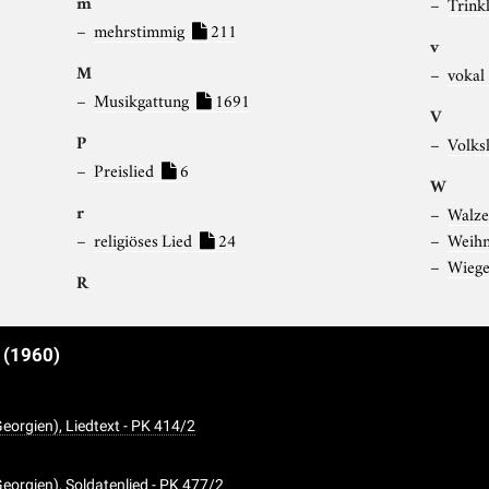
m
Trink
mehrstimmig
211
v
M
vokal
Musikgattung
1691
V
P
Volks
Preislied
6
W
r
Walz
religiöses Lied
24
Weihn
Wiege
R
e
(1960)
eorgien), Liedtext - PK 414/2
eorgien), Soldatenlied - PK 477/2