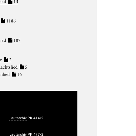
lied
13
1186
lied
187
er
2
achtslied
5
nlied
16
Lautarchiv
PK 414/2
Lautarchiv
PK 477/2