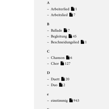
A
Arbeiterlied
1
Arbeitslied
7
B
Ballade
7
Begleitung
45
Beschneidungslied
1
C
Chanson
6
Chor
127
D
Duett
20
Duo
2
e
einstimmig
943