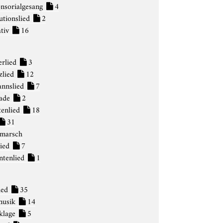
nsorialgesang
4
utionslied
2
ativ
16
erlied
3
zlied
12
nnslied
7
nade
2
tenlied
18
31
marsch
lied
7
ntenlied
1
ied
35
musik
14
klage
5