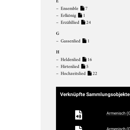
E
Ensemble
7
Erlkönig
1
Erzähllied
24
G
Gassenlied
1
H
Heldenlied
16
Hirtenlied
5
Hochzeitslied
22
Verknüpfte Sammlungsobjekt
Armenisch (G
Armenisch (G