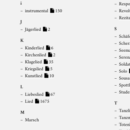
i
Respo
instrumental
150
Revol
Rezit
J
S
Jägerlied
2
Schäf
K
Scher
Kinderlied
6
Seema
Kirchenlied
2
Sere
Klagelied
35
Solda
Kriegslied
5
Solo
Kunstlied
10
Sousa
Spott
L
Stude
Liebeslied
67
Lied
1675
T
Tanzl
M
Tanz
Marsch
Toten