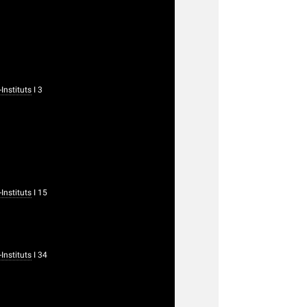
nstituts
I 3
nstituts
I 15
nstituts
I 34