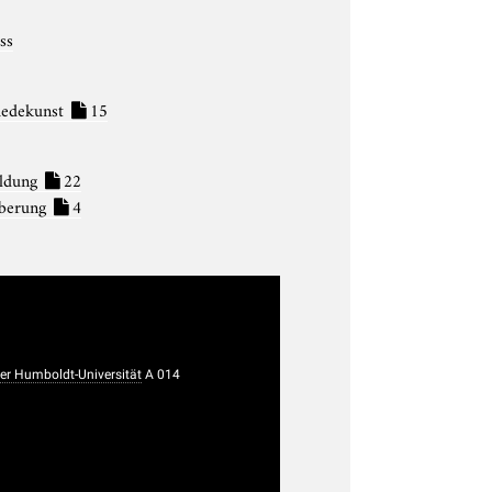
ss
iedekunst
15
ldung
22
lberung
4
r Humboldt-Universität
A 014