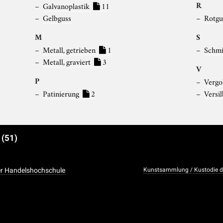
R
Galvanoplastik
11
Gelbguss
Rotgu
M
S
Metall, getrieben
1
Schm
Metall, graviert
3
V
P
Vergo
Patinierung
2
Versi
e
(51)
er Handelshochschule
Kunstsammlung / Kustodie de