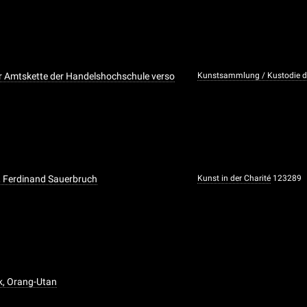
 Amtskette der Handelshochschule verso
Kunstsammlung / Kustodie de
, Ferdinand Sauerbruch
Kunst in der Charité
123289
k, Orang-Utan