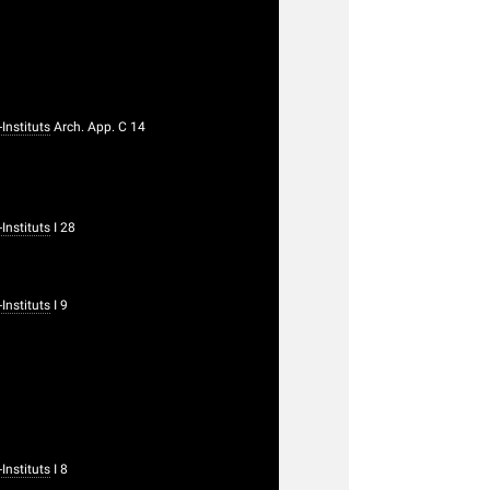
nstituts
Arch. App. C 14
nstituts
I 28
nstituts
I 9
nstituts
I 8