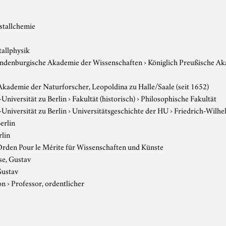
stallchemie
tallphysik
andenburgische Akademie der Wissenschaften
›
Königlich Preußische Ak
kademie der Naturforscher, Leopoldina zu Halle/Saale (seit 1652)
niversität zu Berlin
›
Fakultät (historisch)
›
Philosophische Fakultät
niversität zu Berlin
›
Universitätsgeschichte der HU
›
Friedrich-Wilhe
erlin
rlin
rden Pour le Mérite für Wissenschaften und Künste
se, Gustav
Gustav
on
›
Professor, ordentlicher