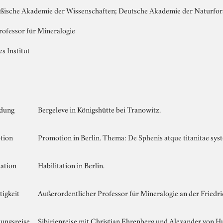
ußische Akademie der Wissenschaften; Deutsche Akademie der Naturfor
rofessor für Mineralogie
s Institut
ldung
Bergeleve in Königshütte bei Tranowitz.
tion
Promotion in Berlin. Thema: De Sphenis atque titanitae syst
tation
Habilitation in Berlin.
tigkeit
Außerordentlicher Professor für Mineralogie an der Friedr
ungsreise
Sibirienreise mit Christian Ehrenberg und Alexander von Hum