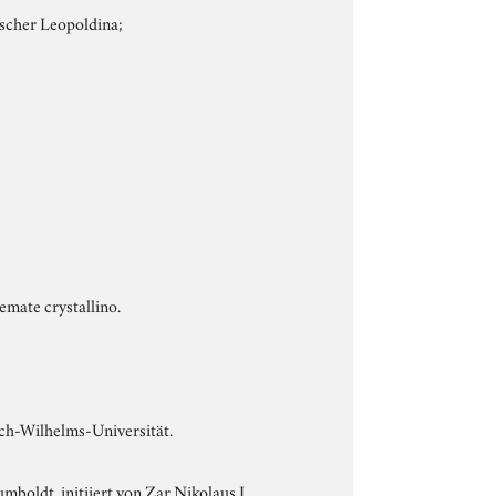
scher Leopoldina;
emate crystallino.
ich-Wilhelms-Universität.
boldt, initiiert von Zar Nikolaus I.