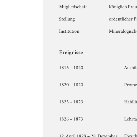
Mitgliedschaft
Königlich Pre
Stellung
ordentlicher P
Institution
Mineralogische
Ereignisse
1816 – 1820
Ausbi
1820 – 1820
Promo
1823 – 1823
Habili
1826 – 1873
Lehrtä
12. April 1829 – 28. Dezember
Forsch