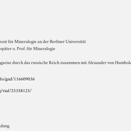
ent für Mineralogie an der Berliner Universität
 später o. Prof. für Mineralogie
gseise durch das russische Reich zusammen mit Alexander von Humbold
info/gnd/116609036
rg/viaf/25358125/
ldung