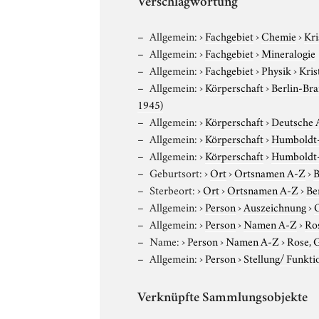
Verschlagwortung
Allgemein:
›
Fachgebiet
›
Chemie
›
Kri
Allgemein:
›
Fachgebiet
›
Mineralogie
Allgemein:
›
Fachgebiet
›
Physik
›
Kris
Allgemein:
›
Körperschaft
›
Berlin-Br
1945)
Allgemein:
›
Körperschaft
›
Deutsche A
Allgemein:
›
Körperschaft
›
Humboldt-U
Allgemein:
›
Körperschaft
›
Humboldt-U
Geburtsort:
›
Ort
›
Ortsnamen A-Z
›
B
Sterbeort:
›
Ort
›
Ortsnamen A-Z
›
Be
Allgemein:
›
Person
›
Auszeichnung
›
O
Allgemein:
›
Person
›
Namen A-Z
›
Ro
Name:
›
Person
›
Namen A-Z
›
Rose, 
Allgemein:
›
Person
›
Stellung/ Funkti
Verknüpfte Sammlungsobjekte