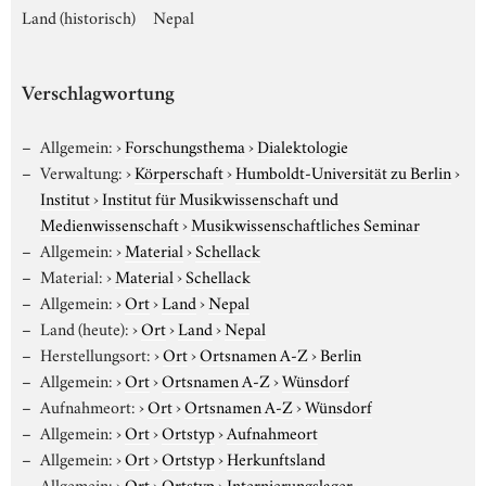
Land (historisch)
Nepal
Verschlagwortung
Allgemein:
›
Forschungsthema
›
Dialektologie
Verwaltung:
›
Körperschaft
›
Humboldt-Universität zu Berlin
›
Institut
›
Institut für Musikwissenschaft und
Medienwissenschaft
›
Musikwissenschaftliches Seminar
Allgemein:
›
Material
›
Schellack
Material:
›
Material
›
Schellack
Allgemein:
›
Ort
›
Land
›
Nepal
Land (heute):
›
Ort
›
Land
›
Nepal
Herstellungsort:
›
Ort
›
Ortsnamen A-Z
›
Berlin
Allgemein:
›
Ort
›
Ortsnamen A-Z
›
Wünsdorf
Aufnahmeort:
›
Ort
›
Ortsnamen A-Z
›
Wünsdorf
Allgemein:
›
Ort
›
Ortstyp
›
Aufnahmeort
Allgemein:
›
Ort
›
Ortstyp
›
Herkunftsland
Allgemein:
›
Ort
›
Ortstyp
›
Internierungslager